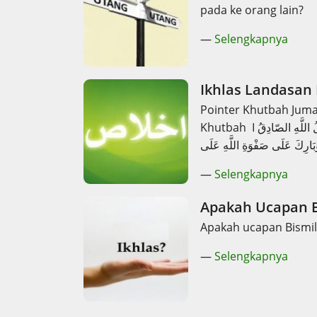
pada ke orang lain?
—
Selengkapnya
Ikhlas Landasan
Pointer Khutbah Juma’
Khutbah I الْحَمْدُ لِلَّهِ رَبِّ الْعَالَمِينَ الَّذِى أَمَرَنَا بِعِبَادَتِه مُخْلِصِينَ لَهُ الدِّينَ أَشْهَدُ أَنْ لاَإلهَ إلَّا هُوَ الْمَلِكُ الْحَقُّ الْمُبِينُ وَأَشْهَدُ أَنَّ مُحَمَّدًا رَسُولُ اللَّهِ الصّادِقُ
—
Selengkapnya
Apakah Ucapan B
Apakah ucapan Bismill
—
Selengkapnya