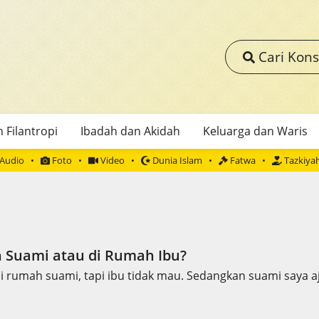
Cari Kons
 Filantropi
Ibadah dan Akidah
Keluarga dan Waris
Audio
Foto
Video
Dunia Islam
Fatwa
Tazkiya
h Suami atau di Rumah Ibu?
 di rumah suami, tapi ibu tidak mau. Sedangkan suami saya a