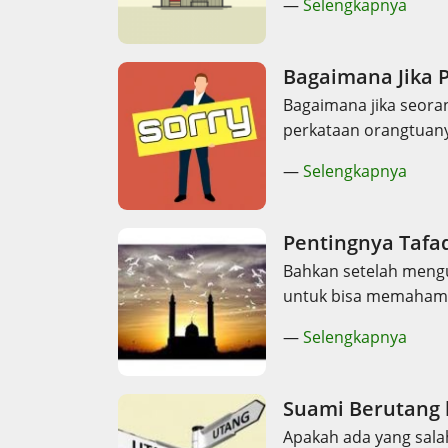
—
Selengkapnya
Bagaimana Jika
Bagaimana jika seora
perkataan orangtuan
—
Selengkapnya
Pentingnya Tafa
Bahkan setelah mengu
untuk bisa memahami
—
Selengkapnya
Suami Berutang k
Apakah ada yang sala