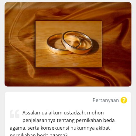
Pertanyaan
Assalamualaikum ustadzah, mohon
penjelasannya tentang pernikahan beda
agama, serta konsekuensi hukumnya akibat
pernikahan beda agama?