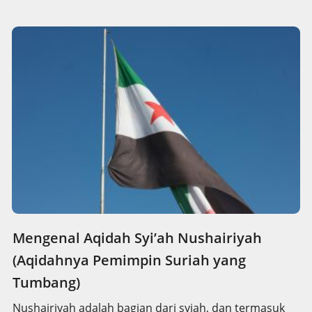
Mengenal Aqidah Syi’ah Nushairiyah
(Aqidahnya Pemimpin Suriah yang
Tumbang)
Nushairiyah adalah bagian dari syiah, dan termasuk