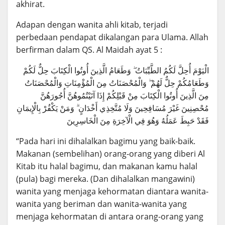
akhirat.
Adapan dengan wanita ahli kitab, terjadi
perbedaan pendapat dikalangan para Ulama. Allah
berfirman dalam QS. Al Maidah ayat 5 :
الْيَوْمَ أُحِلَّ لَكُمُ الطَّيِّبَاتُ ۖ وَطَعَامُ الَّذِينَ أُوتُوا الْكِتَابَ حِلٌّ لَكُمْ
وَطَعَامُكُمْ حِلٌّ لَهُمْ ۖ وَالْمُحْصَنَاتُ مِنَ الْمُؤْمِنَاتِ وَالْمُحْصَنَاتُ
مِنَ الَّذِينَ أُوتُوا الْكِتَابَ مِنْ قَبْلِكُمْ إِذَا آتَيْتُمُوهُنَّ أُجُورَهُنَّ
مُحْصِنِينَ غَيْرَ مُسَافِحِينَ وَلَا مُتَّخِذِي أَخْدَانٍ ۗ وَمَنْ يَكْفُرْ بِالْإِيمَانِ
فَقَدْ حَبِطَ عَمَلُهُ وَهُوَ فِي الْآخِرَةِ مِنَ الْخَاسِرِينَ
“Pada hari ini dihalalkan bagimu yang baik-baik.
Makanan (sembelihan) orang-orang yang diberi Al
Kitab itu halal bagimu, dan makanan kamu halal
(pula) bagi mereka. (Dan dihalalkan mangawini)
wanita yang menjaga kehormatan diantara wanita-
wanita yang beriman dan wanita-wanita yang
menjaga kehormatan di antara orang-orang yang