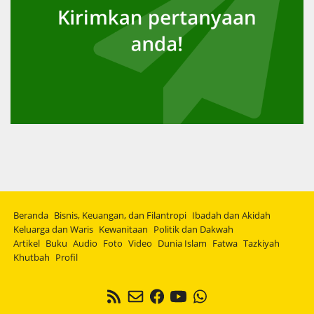
Beranda
Bisnis, Keuangan, dan Filantropi
Ibadah dan Akidah
Keluarga dan Waris
Kewanitaan
Politik dan Dakwah
Artikel
Buku
Audio
Foto
Video
Dunia Islam
Fatwa
Tazkiyah
Khutbah
Profil