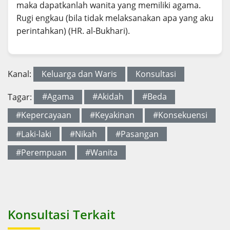
maka dapatkanlah wanita yang memiliki agama.
Rugi engkau (bila tidak melaksanakan apa yang aku
perintahkan) (HR. al-Bukhari).
Kanal:
Keluarga dan Waris
Konsultasi
Tagar:
#Agama
#Akidah
#Beda
#Kepercayaan
#Keyakinan
#Konsekuensi
#Laki-laki
#Nikah
#Pasangan
#Perempuan
#Wanita
Konsultasi Terkait