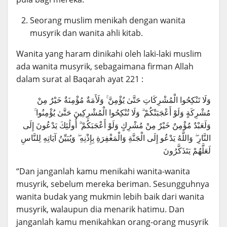
Seorang muslim menikah dengan wanita
musyrik dan wanita ahli kitab.
Wanita yang haram dinikahi oleh laki-laki muslim
ada wanita musyrik, sebagaimana firman Allah
dalam surat al Baqarah ayat 221 :
وَلَا تَنْكِحُوا الْمُشْرِكَاتِ حَتَّىٰ يُؤْمِنَّ ۚ وَلَأَمَةٌ مُؤْمِنَةٌ خَيْرٌ مِنْ
مُشْرِكَةٍ وَلَوْ أَعْجَبَتْكُمْ ۗ وَلَا تُنْكِحُوا الْمُشْرِكِينَ حَتَّىٰ يُؤْمِنُوا ۚ
وَلَعَبْدٌ مُؤْمِنٌ خَيْرٌ مِنْ مُشْرِكٍ وَلَوْ أَعْجَبَكُمْ ۗ أُولَٰئِكَ يَدْعُونَ إِلَى
النَّارِ ۖ وَاللَّهُ يَدْعُو إِلَى الْجَنَّةِ وَالْمَغْفِرَةِ بِإِذْنِهِ ۖ وَيُبَيِّنُ آيَاتِهِ لِلنَّاسِ
لَعَلَّهُمْ يَتَذَكَّرُونَ
“Dan janganlah kamu menikahi wanita-wanita
musyrik, sebelum mereka beriman. Sesungguhnya
wanita budak yang mukmin lebih baik dari wanita
musyrik, walaupun dia menarik hatimu. Dan
janganlah kamu menikahkan orang-orang musyrik