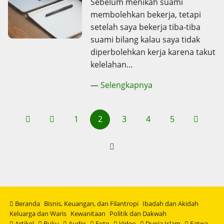
Sebelum menikah suami
membolehkan bekerja, tetapi
setelah saya bekerja tiba-tiba
suami bilang kalau saya tidak
diperbolehkan kerja karena takut
kelelahan…
—
Selengkapnya
1
2
3
4
5
Beranda
Bisnis, Keuangan, dan Filantropi
Ibadah dan Akidah
Keluarga dan Waris
Kewanitaan
Politik dan Dakwah
Artikel
Buku
Audio
Foto
Video
Dunia Islam
Fatwa