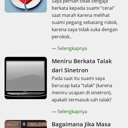
Saya pernah tidak sengaja
berkata kepada suami “cerai”
saat marah karena melihat
suami pegang sebatang rokok,
karena saya tidak suka dengan
perokok..
—
Selengkapnya
Meniru Berkata Talak
dari Sinetron
Pada saat itu suami saya
berucap kata “talak” (karena
meniru ucapan di sinetron),
apakah termasuk sah talak?
—
Selengkapnya
Bagaimana Jika Masa