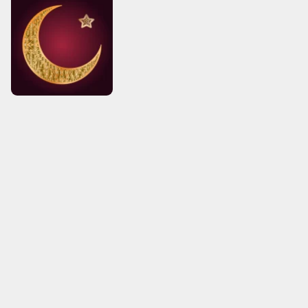
Islam Menjadi Agama
Terbesar di Dunia
Apa rahasia tersebarnya Islam
yang demikian mengagumkan ini ?
Ada dua alasan penyebaran Islam
tersebut…
—
Selengkapnya
Hendaklah Manusia
Memerhatikan dari Apa
Dia Diciptakan
Para ilmuwan membuktikan
dengan photo-photo riil bahwa
manusia diciptakan dari satu sel
sperma saja…
—
Selengkapnya