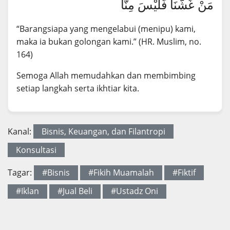
مَنْ غَشَّنَا فَلَيْسَ مِنَّا
“Barangsiapa yang mengelabui (menipu) kami,
maka ia bukan golongan kami.” (HR. Muslim, no.
164)
Semoga Allah memudahkan dan membimbing
setiap langkah serta ikhtiar kita.
Kanal:
Bisnis, Keuangan, dan Filantropi
Konsultasi
Tagar:
#Bisnis
#Fikih Muamalah
#Fiktif
#Iklan
#Jual Beli
#Ustadz Oni