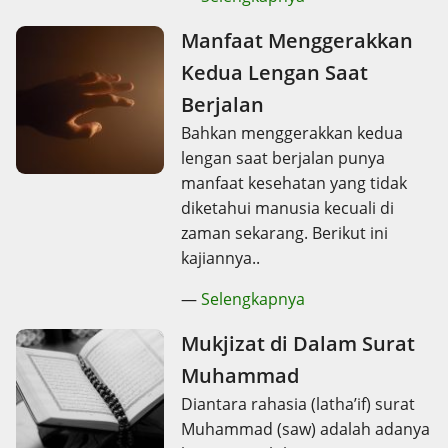
Manfaat Menggerakkan
Kedua Lengan Saat
Berjalan
Bahkan menggerakkan kedua
lengan saat berjalan punya
manfaat kesehatan yang tidak
diketahui manusia kecuali di
zaman sekarang. Berikut ini
kajiannya..
—
Selengkapnya
Mukjizat di Dalam Surat
Muhammad
Diantara rahasia (latha’if) surat
Muhammad (saw) adalah adanya