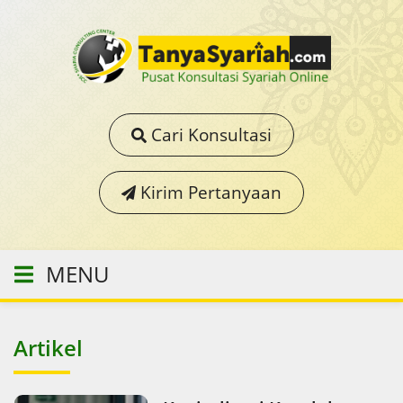
Cari Konsultasi
Kirim Pertanyaan
MENU
Artikel