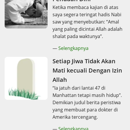
Ketika membaca kajian di atas
saya segera teringat hadis Nabi
saw yang menyebutkan: “Amal
yang paling dicintai Allah adalah
shalat pada waktunya”.
—
Selengkapnya
Setiap Jiwa Tidak Akan
Mati kecuali Dengan Izin
Allah
“Ia jatuh dari lantai 47 di
Manhattan tetapi masih hidup”.
Demikian judul berita peristiwa
yang membuat para dokter di
Amerika tercengang.
—
Selengkapnya