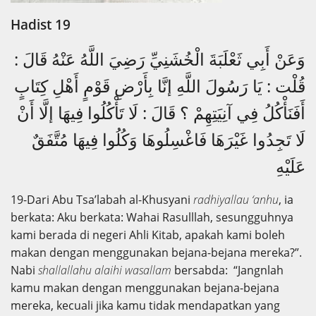
Hadist 19
وَعَنْ أَبِي ثَعْلَبَةَ الْخُشَنِيِّ رَضِيَ اللَّهُ عَنْهُ قَالَ :
قُلْت : يَا رَسُولَ اللَّهِ إنَّا بِأَرْضِ قَوْمٍ أَهْلِ كِتَابٍ
أَفَنَأْكُلُ فِي آنِيَتِهِمْ ؟ قَالَ : لَا تَأْكُلُوا فِيهَا إلَّا أَنْ
لَا تَجِدُوا غَيْرَهَا فَاغْسِلُوهَا وَكُلُوا فِيهَا مُتَّفَقٌ
عَلَيْهِ
19-Dari Abu Tsa’labah al-Khusyani
radhiyallau ‘anhu
, ia
berkata: Aku berkata: Wahai Rasulllah, sesungguhnya
kami berada di negeri Ahli Kitab, apakah kami boleh
makan dengan menggunakan bejana-bejana mereka?”.
Nabi
shallallahu alaihi wasallam
bersabda: “Jangnlah
kamu makan dengan menggunakan bejana-bejana
mereka, kecuali jika kamu tidak mendapatkan yang