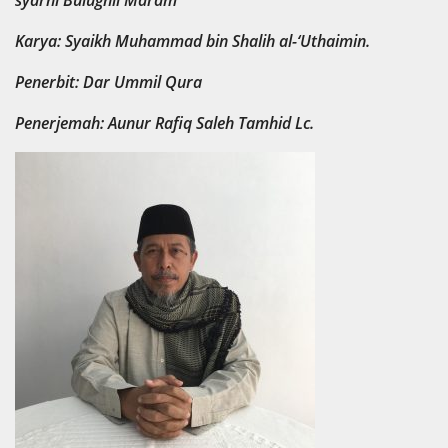
syarhi Bulughil Maram
Karya: Syaikh Muhammad bin Shalih al-‘Uthaimin.
Penerbit: Dar Ummil Qura
Penerjemah: Aunur Rafiq Saleh Tamhid Lc.