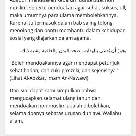
Adapun mendoakan kebaikan dunia buat non
muslim, seperti mendoakan agar sehat, sukses, dll,
maka umumnya para ulama membolehkannya.
Karena itu termasuk dalam bab saling tolong
menolong dan bantu membantu dalam kehidupan
sosial yang diajarkan dalam agama.
يجوزُ أن يُدعى بالهداية وصحةِ البدن والعافية وشبهِ ذلك
“Boleh mendoakannya agar mendapat petunjuk,
sehat badan, dan cukup rezeki, dan sejenisnya.”
(Lihat Al-Adzkâr, Imam An-Nawawi).
Dari sini dapat kami simpulkan bahwa
mengucapkan selamat ulang tahun dan
mendoakan non muslim adalah dibolehkan,
selama doanya sebatas urusan duniawi. Wallahu
a’lam.