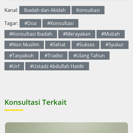
Kanal:
Ibadah dan Akidah
Konsultasi
Tagar:
#Doa
#Konsultasi
#Konsultasi Ibadah
#Merayakan
#Mubah
#Non Muslim
#Sehat
#Sukses
#Syukur
#Tasyabuh
#Tradisi
#Ulang Tahun
#Urf
#Ustadz Abdullah Haidir
Konsultasi Terkait