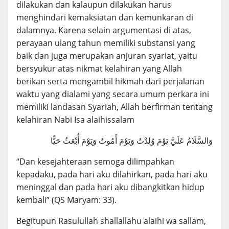
dilakukan dan kalaupun dilakukan harus
menghindari kemaksiatan dan kemunkaran di
dalamnya. Karena selain argumentasi di atas,
perayaan ulang tahun memiliki substansi yang
baik dan juga merupakan anjuran syariat, yaitu
bersyukur atas nikmat kelahiran yang Allah
berikan serta mengambil hikmah dari perjalanan
waktu yang dialami yang secara umum perkara ini
memiliki landasan Syariah, Allah berfirman tentang
kelahiran Nabi Isa alaihissalam
وَالسَّلَامُ عَلَيَّ يَوْمَ وُلِدْتُ وَيَوْمَ أَمُوتُ وَيَوْمَ أُبْعَثُ حَيًّا
“Dan kesejahteraan semoga dilimpahkan
kepadaku, pada hari aku dilahirkan, pada hari aku
meninggal dan pada hari aku dibangkitkan hidup
kembali” (QS Maryam: 33).
Begitupun Rasulullah shallallahu alaihi wa sallam,