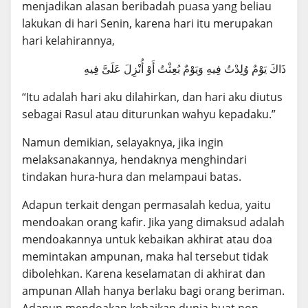
menjadikan alasan beribadah puasa yang beliau
lakukan di hari Senin, karena hari itu merupakan
hari kelahirannya,
ذَاكَ يَوْمٌ وُلِدْتُ فِيهِ وَيَوْمٌ بُعِثْتُ أَوْ أُنْزِلَ عَلَىَّ فِيهِ
“Itu adalah hari aku dilahirkan, dan hari aku diutus
sebagai Rasul atau diturunkan wahyu kepadaku.”
Namun demikian, selayaknya, jika ingin
melaksanakannya, hendaknya menghindari
tindakan hura-hura dan melampaui batas.
Adapun terkait dengan permasalah kedua, yaitu
mendoakan orang kafir. Jika yang dimaksud adalah
mendoakannya untuk kebaikan akhirat atau doa
memintakan ampunan, maka hal tersebut tidak
dibolehkan. Karena keselamatan di akhirat dan
ampunan Allah hanya berlaku bagi orang beriman.