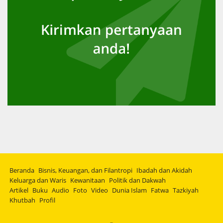
Beranda
Bisnis, Keuangan, dan Filantropi
Ibadah dan Akidah
Keluarga dan Waris
Kewanitaan
Politik dan Dakwah
Artikel
Buku
Audio
Foto
Video
Dunia Islam
Fatwa
Tazkiyah
Khutbah
Profil