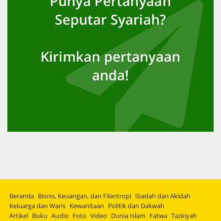
Beranda
Bisnis, Keuangan, dan Filantropi
Ibadah dan Akidah
Keluarga dan Waris
Kewanitaan
Politik dan Dakwah
Artikel
Buku
Audio
Foto
Video
Dunia Islam
Fatwa
Tazkiyah