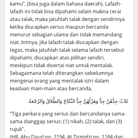
kamu”, (bisa juga dalam bahasa daerah). Lafazh-
lafazh ini tidak bisa dipahami selain makna cerai
atau talak, maka jatuhlah talak dengan sendirinya
ketika diucapkan serius maupun bercanda
menurut sebagian ulama dan tidak memandang
niat. Intinya, jika lafazh talak diucapkan dengan
tegas, maka jatuhlah talak selama lafazh tersebut
dipahami, diucapkan atas pilihan sendiri,
meskipun tidak disertai niat untuk mentalak.
Sebagaimana telah diterangkan sebelumnya
mengenai orang yang mentalak istri dalam
keadaan main-main atau bercanda,
ثَلاَثٌ جِدُّهُنَّ جِدٌّ وَهَزْلُهُنَّ جِدٌّ النِّكَاحُ وَالطَّلاَقُ وَالرَّجْعَةُ
“Tiga perkara yang serius dan bercandanya sama-
sama dianggap serius: (1) nikah, (2) talak, dan (3)
rujuk”.
(HR. Abu Daud no. 2194, At Tirmidzi no. 1184 dan