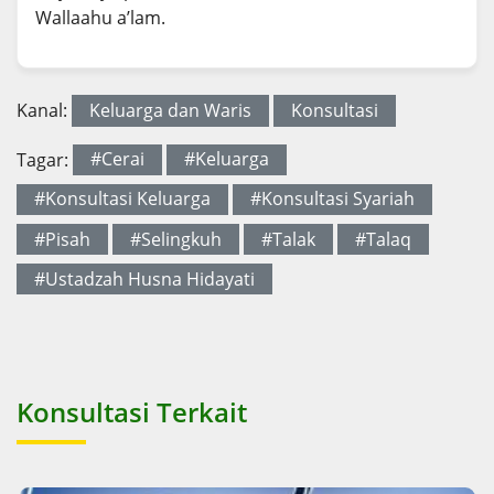
Wallaahu a’lam.
Kanal:
Keluarga dan Waris
Konsultasi
Tagar:
#Cerai
#Keluarga
#Konsultasi Keluarga
#Konsultasi Syariah
#Pisah
#Selingkuh
#Talak
#Talaq
#Ustadzah Husna Hidayati
Konsultasi Terkait