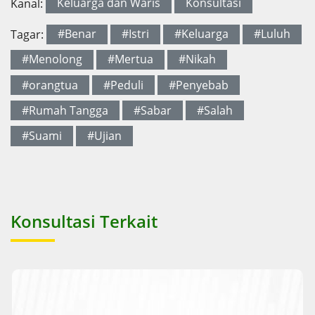
Kanal:
Keluarga dan Waris
Konsultasi
Tagar:
#Benar
#Istri
#Keluarga
#Luluh
#Menolong
#Mertua
#Nikah
#orangtua
#Peduli
#Penyebab
#Rumah Tangga
#Sabar
#Salah
#Suami
#Ujian
Konsultasi Terkait