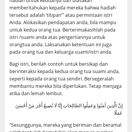
hadiah untuk keduanya dan biasakan
memberitahukan kepada mereka bahwa hadiah
tersebut adalah ‘titipan’” atau permintaan istri
Anda. Alokasikan pendapatan anda, bila mampu
untuk kedua orang tua. Berterimakasihlah pada
istri /suami anda atas pengertiannya untuk
orangtua anda. Laksanakan ketentuan ini juga
pada orang tua dan keluarga suami/istri anda.
Bagi istri, berilah contoh untuk bersikap dan
berinteraksi kepada kedua orang tua suami anda,
seperti kepada orang tua sendiri. Bersegeralah
membantu mereka bila diperlukan. Tetap menjaga
etika dan lemah lembut.
إِنَّ الَّذِينَ آمَنُوا وَعَمِلُوا الصَّالِحَاتِ إِنَّا لَا نُضِيعُ أَجْرَ مَنْ أَحْسَنَ
عَمَلًا
“Sesunggunya, mereka yang beriman dan beramal