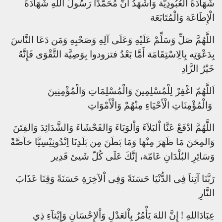
شَهَادَةَ الْعُبُودِيَّة وَأَشْهَدُ أَنَّ مُحَمَّدًا رَسُولُ اللَّهِ شَهَادَةَ
الْإِطَاعَة وَالْمُتَابَعَة
اللَّهُمَّ صَلِّ وَسَلِّمْ عَلَيْهِ وَعَلَى آلِهِ وَصَحْبِهِ وَمَن دَعَا النَّاسَ
بِدَعْوَتِه بِالِاسْتِقَامَة أَمَّا بَعْدُ فتزودوا بِوَصِيَّة التَّقْوَى فَإِنَّهُ
خَيْرُ الزَّادِ
اَللَّهُمّ اغْفِرْ لِلْمُسْلِمِينَ وَالْمُسْلِمَاتِ وَالْمُؤْمِنِينَ
وَالْمُؤْمِنَاتِ الْأَحْيَاءِ مِنْهُمْ وَالْأَمْوَاتِ
اللَّهُمَّ ادْفَعْ عَنَّا اْلبَلاَءَ وَاْلوَبَاءَ وَالفَحْشَاءَ وَالشَّدَائِدَ وَالفِتَنَ
وَالمِحَنَ مَا ظَهَرَ مِنْهَا وَمَا بَطَنَ مِن بَلَدِنَا اِنْدُونِيْسِيَّا خآصَّةً
وَسَائِرِ البُلْدَانِ عَامّة، إنَّكَ عَلَى كُلّ شَيئ قَدِير
رَبَّنَا آتِناَ فِى الدُّنْيَا حَسَنَةً وَفِى اْلآخِرَةِ حَسَنَةً وَقِنَا عَذَابَ
النَّارِ
عِبَادَاللهِ ! إِنَّ اللهَ يَأْمُرُ بِاْلعَدْلِ وَاْلإِحْسَانِ وَإِيْتآءِ ذِي