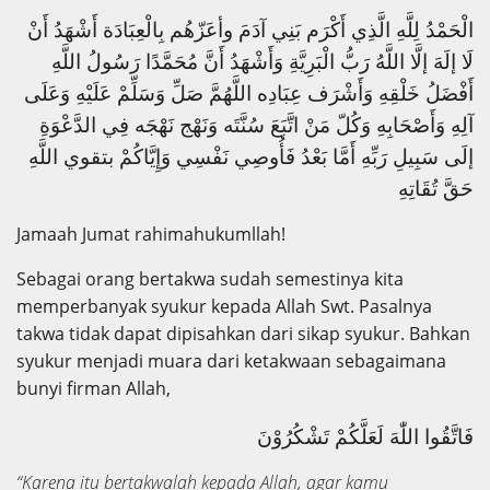
الْحَمْدُ لِلَّهِ الَّذِي أَكْرَم بَنِي آدَمَ وأعَزّهُم بِالْعِبَادَة أَشْهَدُ أَنْ
لَا إلَهَ إلَّا اللَّهُ رَبُّ الْبَرِيَّةِ وَأَشْهَدُ أَنَّ مُحَمَّدًا رَسُولُ اللَّهِ
أَفْضَلُ خَلْقِهِ وَأَشْرَف عِبَادِه اللَّهُمَّ صَلِّ وَسَلِّمْ عَلَيْهِ وَعَلَى
آلِهِ وَأَصْحَابِهِ وَكُلّ مَنْ اتَّبَعَ سُنَّتَه وَنَهْج نَهْجَه فِي الدَّعْوَةِ
إلَى سَبِيلِ رَبِّهِ أَمَّا بَعْدُ فَأُوصِي نَفْسِي وَإِيَّاكُمْ بتقوي اللَّهِ
حَقَّ تُقَاتِهِ
Jamaah Jumat rahimahukumllah!
Sebagai orang bertakwa sudah semestinya kita
memperbanyak syukur kepada Allah Swt. Pasalnya
takwa tidak dapat dipisahkan dari sikap syukur. Bahkan
syukur menjadi muara dari ketakwaan sebagaimana
bunyi firman Allah,
فَاتَّقُوا اللّٰهَ لَعَلَّكُمْ تَشْكُرُوْنَ
“Karena itu bertakwalah kepada Allah, agar kamu