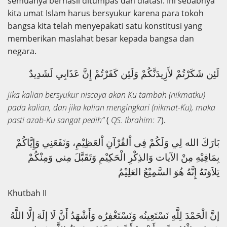
semuanya berhasil ditumpas dan diatasi. Ini sebabnya
kita umat Islam harus bersyukur karena para tokoh
bangsa kita telah menyepakati satu konstitusi yang
memberikan maslahat besar kepada bangsa dan
negara.
لَئِن شَكَرْتُمْ لأَزِيدَنَّكُمْ وَلَئِن كَفَرْتُمْ إِنَّ عَذَابِي لَشَدِيدٌ
jika kalian bersyukur niscaya akan Ku tambah (nikmatku)
pada kalian, dan jika kalian mengingkari (nikmat-Ku), maka
pasti azab-Ku sangat pedih”
(
QS. Ibrahim: 7
).
بَارَكَ الله لِي وَلَكُمْ فِى اْلقُرْآنِ اْلعَظِيْمِ، وَنَفَعَنِي وَإِيَّاكُمْ
بِمَافِيْهِ مِنْ الآيات وَالذِكْرِ الْحَكِيْمِ وَتَقَبَّلَ مِني وَمِنْكُمْ
تِلاَوَتَهُ إِنَّهُ هُوَ السَّمِيْعُ العَلِيْمُ
Khutbah II
إنَّ الْحَمْدَ لِلَّهِ نَسْتَعِينُه وَنَسْتَغْفِرُه وَأَشْهَدُ أَنَّ لَا إلَهَ إلَّا اللَّهُ