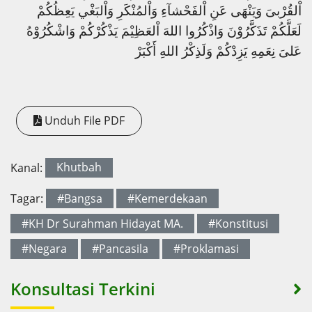
اْلقُرْبىَ وَيَنْهَى عَنِ اْلفَحْشآءِ وَاْلمُنْكَرِ وَاْلبَغْي يَعِظُكُمْ
لَعَلَّكُمْ تَذَكَّرُوْنَ وَاذْكُرُوا اللهَ اْلعَظِيْمَ يَذْكُرْكُمْ وَاشْكُرُوْهُ
عَلىَ نِعَمِهِ يَزِدْكُمْ وَلَذِكْرُ اللهِ أَكْبَرْ
Unduh File PDF
Kanal:
Khutbah
Tagar:
#Bangsa
#Kemerdekaan
#KH Dr Surahman Hidayat MA.
#Konstitusi
#Negara
#Pancasila
#Proklamasi
Konsultasi Terkini