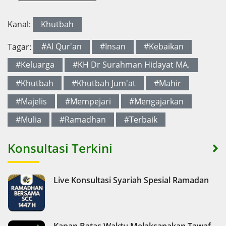
Kanal:
Khutbah
Tagar:
#Al Qur'an
#Insan
#Kebaikan
#Keluarga
#KH Dr Surahman Hidayat MA.
#Khutbah
#Khutbah Jum'at
#Mahir
#Majelis
#Mempejari
#Mengajarkan
#Mulia
#Ramadhan
#Terbaik
Konsultasi Terkini
Live Konsultasi Syariah Spesial Ramadan