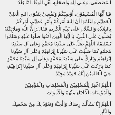
الْمُصْطَفَى، وَعَلَى آلِهِ وَأَصْحَابِهِ أَهْلِ الْوَفَا، أَمَّا بَعْدُ
فَيَا أَيُّهَا الْمُسْلِمُوْنَ، أُوْصِيْكُمْ وَنَفْسِيْ بِتَقْوَى اللهِ الْعَلِيِّ
الْعَظِيْمِ وَاعْلَمُوْا أَنَّ اللهَ أَمَرَكُمْ بِأَمْرٍ عَظِيْمٍ، أَمَرَكُمْ
بِالصَّلَاةِ وَالسَّلَامِ عَلَى نَبِيِّهِ الْكَرِيْمِ فَقَالَ: إِنَّ اللَّهَ وَمَلَائِكَتَهُ
يُصَلُّونَ عَلَى النَّبِيِّ، يَا أَيُّهَا الَّذِينَ آمَنُوا صَلُّوا عَلَيْهِ وَسَلِّمُوا
تَسْلِيمًا، اَللّٰهُمَّ صَلِّ عَلَى سَيِّدِنَا مُحَمَّدٍ وَعَلَى آلِ سَيِّدِنَا
مُحَمَّدٍ كَمَا صَلَّيْتَ عَلَى سَيِّدِنَا إِبْرَاهِيْمَ وَعَلَى آلِ سَيِّدِنَا
إِبْرَاهِيْمَ وَبَارِكْ عَلَى سَيِّدِنَا مُحَمَّدٍ وَعَلَى آلِ سَيِّدِنَا مُحَمَّدٍ
كَمَا بَارَكْتَ عَلَى سَيِّدِنَا إِبْرَاهِيْمَ وَعَلَى آلِ سَيِّدِنَا إِبْرَاهِيْمَ،
فِيْ الْعَالَمِيْنَ إِنَّكَ حَمِيْدٌ مَجِيْدٌ.
اَللّٰهُمَّ اغْفِرْ لِلْمُسْلِمِيْنَ وَالْمُسْلِمَاتِ والْمُؤْمِنِيْنَ
وَالْمُؤْمِنَاتِ الْأَحْيَاءِ مِنْهُمْ وَالْأَمْوَاتِ
اَللَّهُمَّ إِنَّا نَسْأَلُكَ رِضَاكَ وَالْجَنَّةَ وَنَعُوْذُ بِكَ مِنْ سَخَطِكَ
وَالنَّارِ