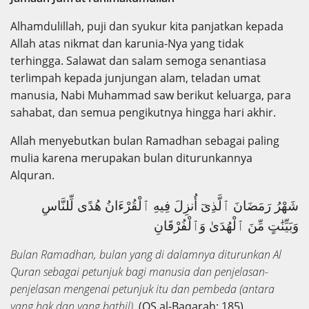
Alhamdulillah, puji dan syukur kita panjatkan kepada
Allah atas nikmat dan karunia-Nya yang tidak
terhingga. Salawat dan salam semoga senantiasa
terlimpah kepada junjungan alam, teladan umat
manusia, Nabi Muhammad saw berikut keluarga, para
sahabat, dan semua pengikutnya hingga hari akhir.
Allah menyebutkan bulan Ramadhan sebagai paling
mulia karena merupakan bulan diturunkannya
Alquran.
شَهْرُ رَمَضَانَ ٱلَّذِىٓ أُنزِلَ فِيهِ ٱلْقُرْءَانُ هُدًى لِّلنَّاسِ
وَبَيِّنَٰتٍ مِّنَ ٱلْهُدَىٰ وَٱلْفُرْقَانِ
B
ulan Ramadhan, bulan yang di dalamnya diturunkan Al
Quran sebagai petunjuk bagi manusia dan penjelasan-
penjelasan mengenai petunjuk itu dan pembeda (antara
yang hak dan yang bathil).
(QS al-Baqarah: 185)