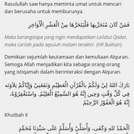
Rasulullah saw hanya meminta umat untuk mencari
dan berusaha untuk memburunya.
فَمَنْ كَانَ مُتَحَرِّيهَا فَلْيَتَحَرَّهَا مِنْ الْعَشْرِ الْأَوَاخِرِ
Maka barangsiapa yang ingin mendapatkan Lailatul Qadar,
maka carilah pada sepuluh malam terakhir. (HR Bukhari)
Demikian sejumlah keutamaan dan kemuliaan Alquran.
Semoga Allah menjadikan kita sebagai orang-orang
yang istiqamah dalam berinteraksi dengan Alquran.
بَارَكَ اللهُ لِيْ وَلَكُمْ بالْقُرْآنِ الْعَظِيْمِ وَنَفَعَنِيْ وَإِيَّاكُمْ تِلاَوَتَه
فِي كُلِّ وَقْتٍ وَحِين إِنَّهُ هُوَ السَّمِيْعُ الْعَلِيْمُ. واسْتَغْفِرُوْهُ،
إِنَّهُ هُوَ الْغَفُوْرُ الرَّحِيْمُ
Khutbah II
اَ
لْحَمْدُ للهِ وَكَفَى، وَأُصَلِّيْ وَأُسَلِّمُ عَلَى سَيِّدِنَا مُحَمَّدٍ