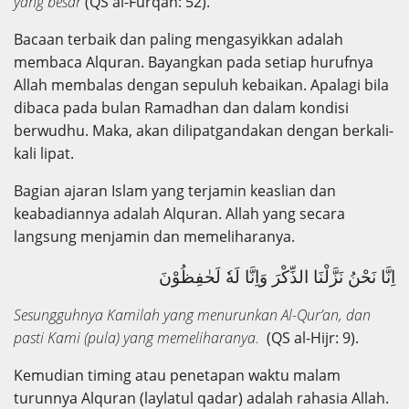
yang besar
(QS al-Furqan: 52).
Bacaan terbaik dan paling mengasyikkan adalah
membaca Alquran. Bayangkan pada setiap hurufnya
Allah membalas dengan sepuluh kebaikan. Apalagi bila
dibaca pada bulan Ramadhan dan dalam kondisi
berwudhu. Maka, akan dilipatgandakan dengan berkali-
kali lipat.
Bagian ajaran Islam yang terjamin keaslian dan
keabadiannya adalah Alquran. Allah yang secara
langsung menjamin dan memeliharanya.
اِنَّا نَحْنُ نَزَّلْنَا الذِّكْرَ وَاِنَّا لَهٗ لَحٰفِظُوْنَ
Sesungguhnya Kamilah yang menurunkan Al-Qur’an, dan
pasti Kami (pula) yang memeliharanya.
(QS al-Hijr: 9).
Kemudian timing atau penetapan waktu malam
turunnya Alquran (laylatul qadar) adalah rahasia Allah.