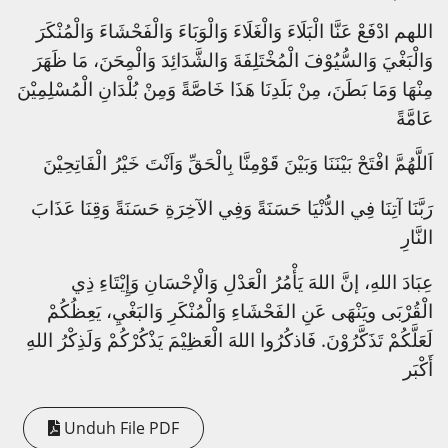
اللهم ادْفَعْ عَنَّا الْبَلَاءَ وَالْغَلَاءَ وَالْوَبَاءَ وَالْفَحْشَاءَ وَالْمُنْكَرَ
وَالْبَغْيَ وَالسُّيُوْفَ الْمُخْتَلِفَةَ وَالشَّدَائِدَ وَالْمِحَنَ، مَا ظَهَرَ
مِنْهَا وَمَا بَطَنَ، مِنْ بَلَدِنَا هَذَا خَاصَّةً وَمِنْ بُلْدَانِ الْمُسْلِمِيْنَ
عَامَّةً
اَللَّهُمَّ افْتَحْ بَيْنَنَا وَبَيْنَ قَوْمِنَّا بِالْحَقِّ وَاَنْتَ خَيْرُ الْفَاتِحِيْنَ
رَبَّنَا آتِنَا فِي الدُّنْيَا حَسَنَةً وَفِي الآخِرَةِ حَسَنَةً وَقِنَا عَذَابَ
النَّارِ
عِبَادَ اللهِ، إنَّ اللهَ يَأْمُرُ الْعَدْلِ وَالْإحْسَانِ وَإِيْتَاءِ ذِي
الْقُرْبَى ويَنْهَى عَنِ الفَحْشَاءِ وَالْمُنْكَرِ وَالبَغْيِ، يَعِظُكُمْ
لَعَلَّكُمْ تَذَكَّرُوْنَ. فَاذكُرُوا اللهَ الْعَظِيْمَ يَذْكُرْكُمْ وَلَذِكْرُ اللهِ
أَكْبَر
Unduh File PDF