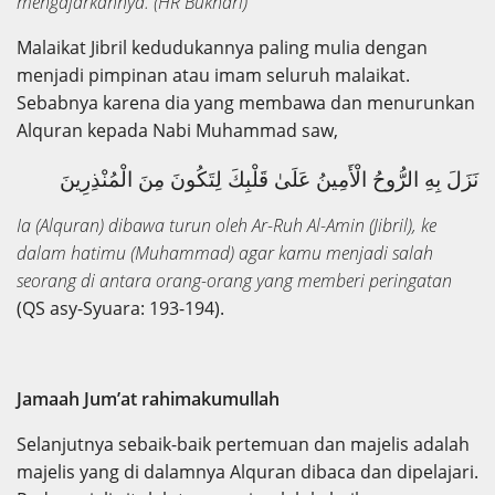
mengajarkannya.
(
H
R
Bukhar
i)
Malaikat Jibril kedudukannya paling mulia dengan
menjadi pimpinan atau imam seluruh malaikat.
Sebabnya karena dia yang membawa dan menurunkan
Alquran kepada Nabi Muhammad saw,
نَزَلَ بِهِ الرُّوحُ الْأَمِينُ عَلَىٰ قَلْبِكَ لِتَكُونَ مِنَ الْمُنْذِرِينَ
Ia (Alquran) dibawa turun oleh Ar-Ruh Al-Amin (Jibril), ke
dalam hatimu (Muhammad) agar kamu menjadi salah
seorang di antara orang-orang yang memberi peringatan
(QS asy-Syuara: 193-194).
Jamaah Jum’at rahimakumullah
Selanjutnya sebaik-baik pertemuan dan majelis adalah
majelis yang di dalamnya Alquran dibaca dan dipelajari.