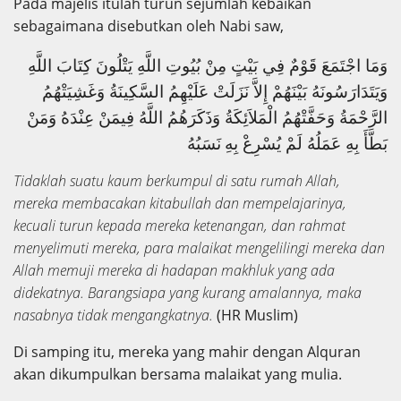
Pada majelis itulah turun sejumlah kebaikan
sebagaimana disebutkan oleh Nabi saw,
وَمَا اجْتَمَعَ قَوْمٌ فِي بَيْتٍ مِنْ بُيُوتِ اللَّهِ يَتْلُونَ كِتَابَ اللَّهِ
وَيَتَدَارَسُونَهُ بَيْنَهُمْ إِلاَّ نَزَلَتْ عَلَيْهِمُ السَّكِينَةُ وَغَشِيَتْهُمُ
الرَّحْمَةُ وَحَفَّتْهُمُ الْمَلاَئِكَةُ وَذَكَرَهُمُ اللَّهُ فِيمَنْ عِنْدَهُ وَمَنْ
بَطَّأَ بِهِ عَمَلُهُ لَمْ يُسْرِعْ بِهِ
نَسَبُهُ
Tidaklah suatu kaum berkumpul di satu rumah Allah,
mereka membacakan kitabullah dan mempelajarinya,
kecuali turun kepada mereka ketenangan, dan rahmat
menyelimuti mereka, para malaikat mengelilingi mereka dan
Allah memuji mereka di hadapan makhluk yang ada
didekatnya. Barangsiapa yang kurang amalannya, maka
nasabnya tidak mengangkatnya.
(HR Muslim)
Di samping itu, mereka yang mahir dengan Alquran
akan dikumpulkan bersama malaikat yang mulia.