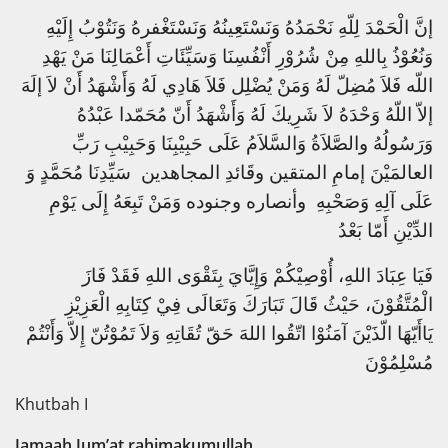
إنَّ الْحَمْدَ لِلّهِ نَحْمَدُهُ وَنَسْتَعِينُهُ وَنَسْتَغْفرهُ وَنَتُوْبُ إِلَيْهِ
وَنُعُوْذُ بِاللهِ مِنْ شُرُوْرِ أَنْفُسِنَا وَسَيِّئَاتِ أَعْمَالِنَا مَنْ يَهْدِ
اللّه فَلاَ مُضِلّ لَهُ وَمَنْ يُضْلِل فَلاَ هَادِي لَهُ وَأَشْهَدُ أَنْ لاَ إلَهَ
إلاّ اللّهُ وَحْدَهُ لاَ شَرِيكَ لَهُ وَأَشْهَدُ أَنّ مُحَمّدا عَبْدُهُ
وَرَسُولُهُ والصَّلاَةُ وَالسَّلاَمُ عَلَى حَبِيْبِنَا وَحَبِيْبِ رَبِّ
العالمَيْنَ إمامِ المتقين وقَائدِ المجاهدين سَيِّدِنَا مُحَمَّدٍ وَ
عَلَى آلِهِ وَصَحْبِهِ وأنصاره وجنوده وَمَنْ تَبِعَهُ إِلَى يَوْمِ
الدِّيْنِ أَمّا بَعْدُ
فَيَا عِبَادَ اللهِ، أُوْصِيْكُمْ وَإِيَّايَ بِتَقْوَى اللهِ فَقَدْ فَازَ
الْمُتَّقُوْنَ، حَيْثُ قَالَ تَبَارَكَ وَتَعَالَى فِيْ كِتَابِهِ الْعَزِيْزِ
يَاأَيّهَا الّذَيْنَ آمَنُوْا اتّقُوا اللهَ حَقّ تُقَاتِهِ وَلاَ تَمُوْتُنّ إِلاّ وَأَنْتُمْ
مُسْلِمُوْنَ
Khutbah I
Jamaah Jum’at rahimakumullah