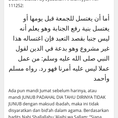
111252:
أما أن يغتسل للجمعة قبل يومها أو
يغتسل بنية رفع الجنابة وهو يعلم أنه
ليس جنبا بقصد التعبد فإن اغتساله هذا
غير مشروع وهو بدعة في الدين لقول
النبي صلى الله عليه وسلم: من عمل
عملا ليس عليه أمرنا فهو رد. رواه مسلم
وأحمد
Ada pun mandi Jumat sebelum harinya, atau
mandi JUNUB PADAHAL DIA TAHU DIRINYA TIDAK
JUNUB dengan maksud ibadah, maka ini tidak
disyaratkan dan bid’ah dalam agama. Berdasarkan
hadits Nabi Shallallahu ‘Alaihi wa Sallam: “Siapa