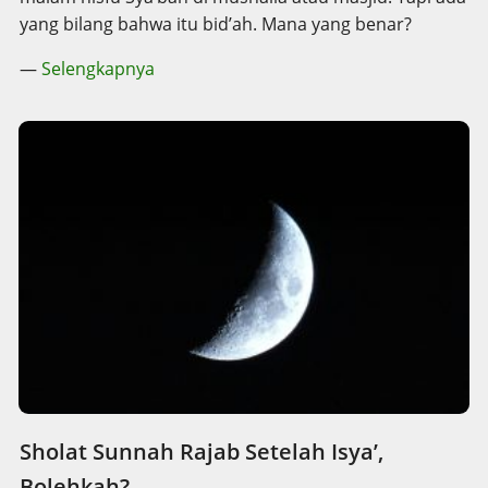
yang bilang bahwa itu bid’ah. Mana yang benar?
—
Selengkapnya
Sholat Sunnah Rajab Setelah Isya’,
Bolehkah?