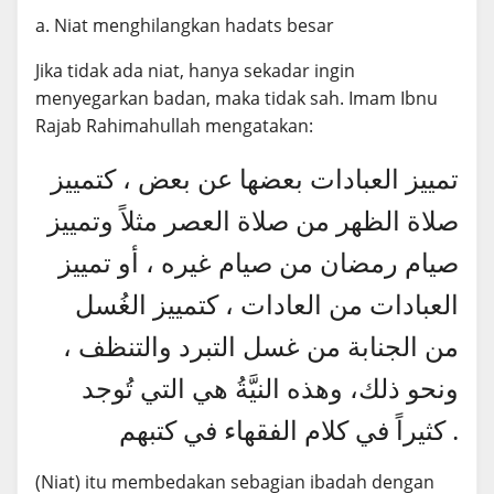
a. Niat menghilangkan hadats besar
Jika tidak ada niat, hanya sekadar ingin
menyegarkan badan, maka tidak sah. Imam Ibnu
Rajab Rahimahullah mengatakan:
تمييز العبادات بعضها عن بعض ، كتمييز
صلاة الظهر من صلاة العصر مثلاً وتمييز
صيام رمضان من صيام غيره ، أو تمييز
العبادات من العادات ، كتمييز الغُسل
من الجنابة من غسل التبرد والتنظف ،
ونحو ذلك، وهذه النيَّةُ هي التي تُوجد
كثيراً في كلام الفقهاء في كتبهم .
(Niat) itu membedakan sebagian ibadah dengan