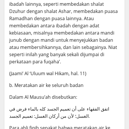
ibadah lainnya, seperti membedakan shalat
Dzuhur dengan shalat Ashar, membedakan puasa
Ramadhan dengan puasa lainnya. Atau
membedakan antara ibadah dengan adat
kebiasaan, misalnya membedakan antara mandi
junub dengan mandi untuk menyejukkan badan
atau membersihkannya, dan lain sebagainya. Niat
seperti inilah yang banyak sekali dijumpai di
perkataan para fuqaha’.
(Jaami’ Al ‘Uluum wal Hikam, hal. 11)
b. Meratakan air ke seluruh badan
Dalam Al Mausu’ah disebutkan:
اتفق الفقهاء على أن تعميم الجسد كله بالماء فرض في
الغسل؛ لأن من أركان الغسل: تعميم الجسد.
Para ahli fiqih sepakat bahwa meratakan air ke