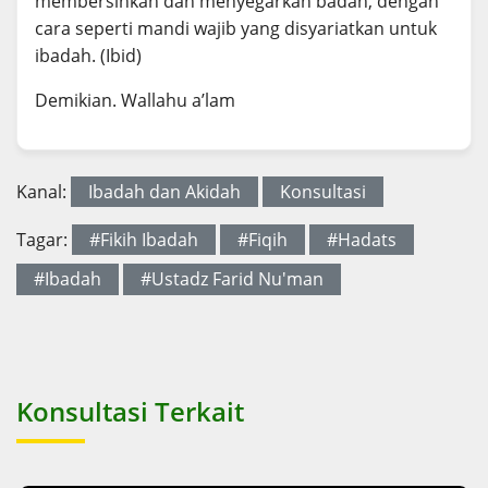
membersihkan dan menyegarkan badan, dengan
cara seperti mandi wajib yang disyariatkan untuk
ibadah. (Ibid)
Demikian. Wallahu a’lam
Kanal:
Ibadah dan Akidah
Konsultasi
Tagar:
#Fikih Ibadah
#Fiqih
#Hadats
#Ibadah
#Ustadz Farid Nu'man
Konsultasi Terkait