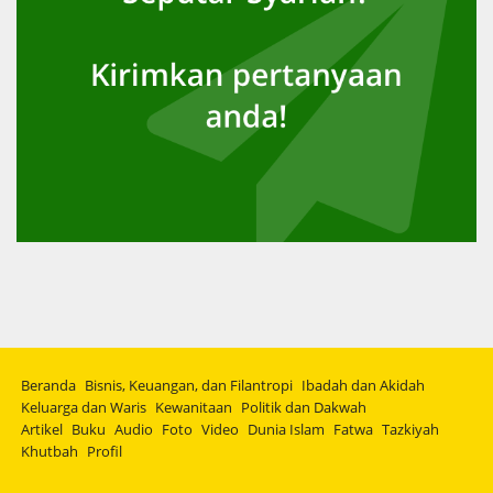
Beranda
Bisnis, Keuangan, dan Filantropi
Ibadah dan Akidah
Keluarga dan Waris
Kewanitaan
Politik dan Dakwah
Artikel
Buku
Audio
Foto
Video
Dunia Islam
Fatwa
Tazkiyah
Khutbah
Profil