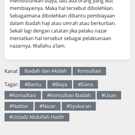
membutuhkan biaya, lalu ada orang yang ikut
membiayainya. Maka hal tersebut dibolehkan.
Sebagaimana dibolehkan dibantu pembiayaan
dalam ibadah haji atau umrah atau berkurban.
Sekali lagi dengan catatan jika pelaku nazar
meniatkan hal tersebut sebagai pelaksanaan
nazarnya. Wallahu a’lam.
Kanal:
Ibadah dan Akidah
Konsultasi
Tagar:
#Bantu
#Biaya
#Dana
#Konsultasi
#Konsultasi Ibadah
#Lisan
#Nadzar
#Nazar
#Syukuran
#Ustadz Abdullah Haidir