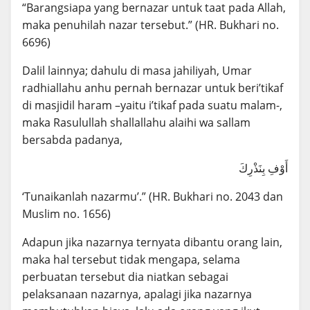
“Barangsiapa yang bernazar untuk taat pada Allah,
maka penuhilah nazar tersebut.” (HR. Bukhari no.
6696)
Dalil lainnya; dahulu di masa jahiliyah, Umar
radhiallahu anhu pernah bernazar untuk beri’tikaf
di masjidil haram –yaitu i’tikaf pada suatu malam-,
maka Rasulullah shallallahu alaihi wa sallam
bersabda padanya,
أَوْفِ بِنَذْرِكَ
‘Tunaikanlah nazarmu’.” (HR. Bukhari no. 2043 dan
Muslim no. 1656)
Adapun jika nazarnya ternyata dibantu orang lain,
maka hal tersebut tidak mengapa, selama
perbuatan tersebut dia niatkan sebagai
pelaksanaan nazarnya, apalagi jika nazarnya