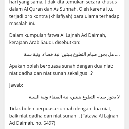
hari yang sama, tidak kita temukan secara khusus
dalam Al Quran dan As Sunnah. Oleh karena itu,
terjadi pro kontra (khilafiyah) para ulama terhadap
masalah ini.
Dalam kumpulan fatwa Al Lajnah Ad Daimah,
kerajaan Arab Saudi, disebutkan:
هل يجوز صيام التطوع بنيتين: نية قضاء، ونية سنة ….
Apakah boleh berpuasa sunah dengan dua niat:
niat qadha dan niat sunah sekaligus ..?
Jawab:
لا يجوز صيام التطوع بنيتين، نية القضاء ونية السنة
Tidak boleh berpuasa sunnah dengan dua niat,
baik niat qadha dan niat sunah .. (Fatawa Al Lajnah
Ad Daimah, no. 6497)