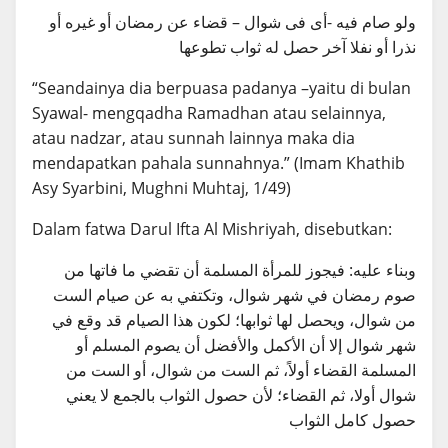
ولو صام فيه -أى فى شوال – قضاء عن رمضان أو غيره أو
نذرا أو نفلا آخر حصل له ثواب تطوعها
“Seandainya dia berpuasa padanya –yaitu di bulan
Syawal- mengqadha Ramadhan atau selainnya,
atau nadzar, atau sunnah lainnya maka dia
mendapatkan pahala sunnahnya.” (Imam Khathib
Asy Syarbini, Mughni Muhtaj, 1/49)
Dalam fatwa Darul Ifta Al Mishriyah, disebutkan:
وبناء عليه: فيجوز للمرأة المسلمة أن تقضي ما فاتها من
صوم رمضان في شهر شوال، وتكتفي به عن صيام الست
من شوال، ويحصل لها ثوابها؛ لكون هذا الصيام قد وقع في
شهر شوال إلا أن الأكمل والأفضل أن يصوم المسلم أو
المسلمة القضاء أولاً، ثم الست من شوال، أو الست من
شوال أولا، ثم القضاء؛ لأن حصول الثواب بالجمع لا يعني
حصول كامل الثواب