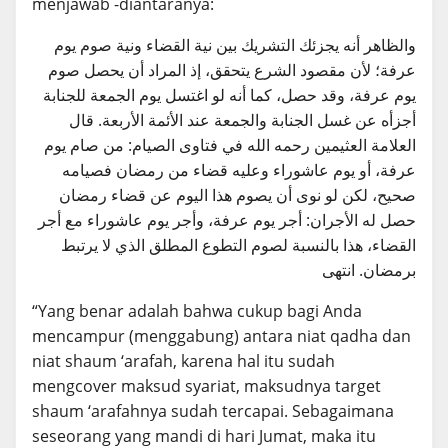
menjawab -diantaranya:
والظاهر أنه يجزئك التشريك بين نية القضاء ونية صوم يوم
عرفة؛ لأن مقصود الشرع يتحقق، إذ المراد أن يحصل صوم
يوم عرفة، وقد حصل، كما أنه لو اغتسل يوم الجمعة للجنابة
أجزأه عن غسل الجنابة والجمعة عند الأئمة الأربعة. قال
العلامة العثيمين رحمه الله في فتاوى الصيام: من صام يوم
عرفة، أو يوم عاشوراء وعليه قضاء من رمضان فصيامه
صحيح، لكن لو نوى أن يصوم هذا اليوم عن قضاء رمضان
حصل له الأجران: أجر يوم عرفة، وأجر يوم عاشوراء مع أجر
القضاء، هذا بالنسبة لصوم التطوع المطلق الذي لا يرتبط
برمضان. انتهى
“Yang benar adalah bahwa cukup bagi Anda
mencampur (menggabung) antara niat qadha dan
niat shaum ‘arafah, karena hal itu sudah
mengcover maksud syariat, maksudnya target
shaum ‘arafahnya sudah tercapai. Sebagaimana
seseorang yang mandi di hari Jumat, maka itu