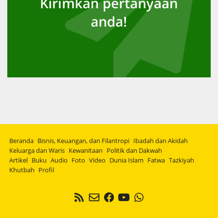
Beranda
Bisnis, Keuangan, dan Filantropi
Ibadah dan Akidah
Keluarga dan Waris
Kewanitaan
Politik dan Dakwah
Artikel
Buku
Audio
Foto
Video
Dunia Islam
Fatwa
Tazkiyah
Khutbah
Profil