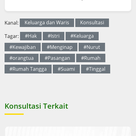
Kanal:
Keluarga dan Waris
Konsultasi
Tagar:
#Hak
#Istri
#Keluarga
#Kewajiban
#Menginap
#Nurut
#orangtua
#Pasangan
#Rumah
#Rumah Tangga
#Suami
#Tinggal
Konsultasi Terkait