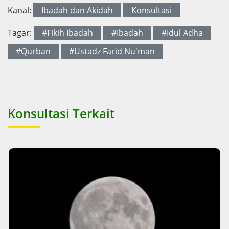
Kanal:
Ibadah dan Akidah
Konsultasi
Tagar:
#Fikih Ibadah
#Ibadah
#Idul Adha
#Qurban
#Ustadz Farid Nu'man
Konsultasi Terkait