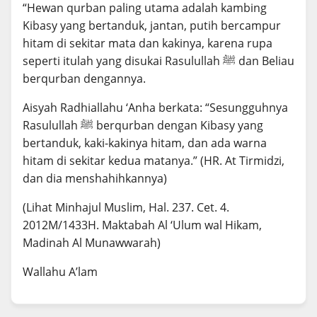
“Hewan qurban paling utama adalah kambing
Kibasy yang bertanduk, jantan, putih bercampur
hitam di sekitar mata dan kakinya, karena rupa
seperti itulah yang disukai Rasulullah ﷺ dan Beliau
berqurban dengannya.
Aisyah Radhiallahu ‘Anha berkata: “Sesungguhnya
Rasulullah ﷺ berqurban dengan Kibasy yang
bertanduk, kaki-kakinya hitam, dan ada warna
hitam di sekitar kedua matanya.” (HR. At Tirmidzi,
dan dia menshahihkannya)
(Lihat Minhajul Muslim, Hal. 237. Cet. 4.
2012M/1433H. Maktabah Al ‘Ulum wal Hikam,
Madinah Al Munawwarah)
Wallahu A’lam