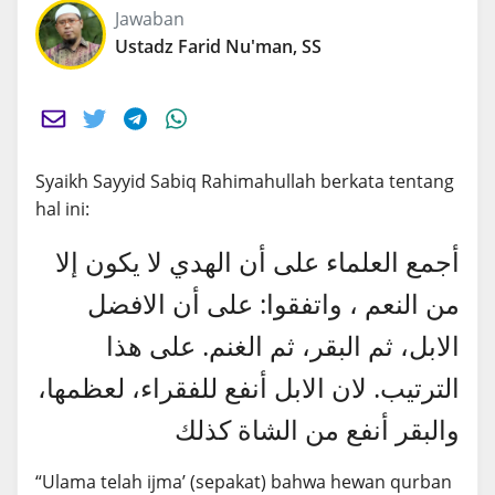
Jawaban
Ustadz Farid Nu'man, SS
Syaikh Sayyid Sabiq Rahimahullah berkata tentang
hal ini:
أجمع العلماء على أن الهدي لا يكون إلا
من النعم ، واتفقوا: على أن الافضل
الابل، ثم البقر، ثم الغنم. على هذا
الترتيب. لان الابل أنفع للفقراء، لعظمها،
والبقر أنفع من الشاة كذلك
“Ulama telah ijma’ (sepakat) bahwa hewan qurban