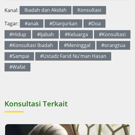
Kanal:
Ibadah dan Akidah
Konsultasi
Tagar:
#anak
#Dianjurkan
#Doa
#Hidup
#Ijabah
#Keluarga
#Konsultasi
#Konsultasi Ibadah
#Meninggal
#orangtua
#Sampai
#Ustadz Farid Nu'man Hasan
#Wafat
Konsultasi Terkait