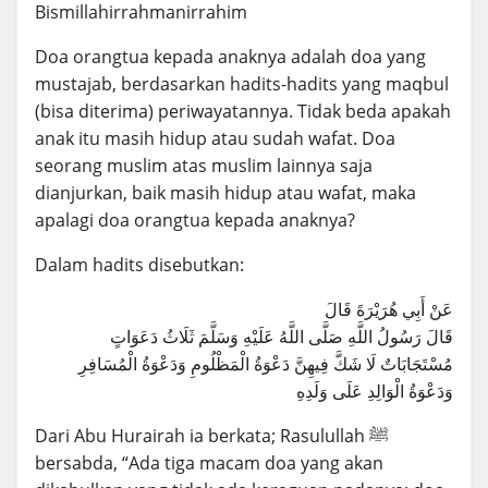
Bismillahirrahmanirrahim
Doa orangtua kepada anaknya adalah doa yang
mustajab, berdasarkan hadits-hadits yang maqbul
(bisa diterima) periwayatannya. Tidak beda apakah
anak itu masih hidup atau sudah wafat. Doa
seorang muslim atas muslim lainnya saja
dianjurkan, baik masih hidup atau wafat, maka
apalagi doa orangtua kepada anaknya?
Dalam hadits disebutkan:
عَنْ أَبِي هُرَيْرَةَ قَالَ
قَالَ رَسُولُ اللَّهِ صَلَّى اللَّهُ عَلَيْهِ وَسَلَّمَ ثَلَاثُ دَعَوَاتٍ
مُسْتَجَابَاتٌ لَا شَكَّ فِيهِنَّ دَعْوَةُ الْمَظْلُومِ وَدَعْوَةُ الْمُسَافِرِ
وَدَعْوَةُ الْوَالِدِ عَلَى وَلَدِهِ
Dari Abu Hurairah ia berkata; Rasulullah ﷺ
bersabda, “Ada tiga macam doa yang akan