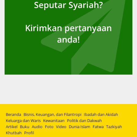
Beranda
Bisnis, Keuangan, dan Filantropi
Ibadah dan Akidah
Keluarga dan Waris
Kewanitaan
Politik dan Dakwah
Artikel
Buku
Audio
Foto
Video
Dunia Islam
Fatwa
Tazkiyah
Khutbah
Profil