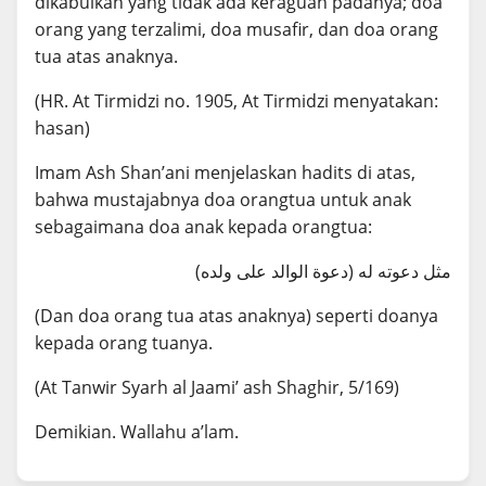
dikabulkan yang tidak ada keraguan padanya; doa
orang yang terzalimi, doa musafir, dan doa orang
tua atas anaknya.
(HR. At Tirmidzi no. 1905, At Tirmidzi menyatakan:
hasan)
Imam Ash Shan’ani menjelaskan hadits di atas,
bahwa mustajabnya doa orangtua untuk anak
sebagaimana doa anak kepada orangtua:
(دعوة الوالد على ولده) مثل دعوته له
(Dan doa orang tua atas anaknya) seperti doanya
kepada orang tuanya.
(At Tanwir Syarh al Jaami’ ash Shaghir, 5/169)
Demikian. Wallahu a’lam.