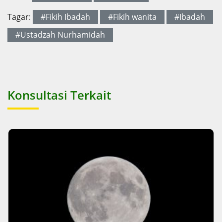
Tagar:
#Fikih Ibadah
#Fikih wanita
#Ibadah
#Ustadzah Nurhamidah
Konsultasi Terkait