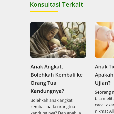
Konsultasi Terkait
Anak Angkat,
Anak T
Bolehkah Kembali ke
Apakah 
Orang Tua
Ujian?
Kandungnya?
Seorang 
bila meli
Bolehkah anak angkat
cacat ak
kembali pada orangtua
nikmat Al
kandung nya? Dan apabila