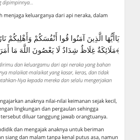
ng dipimpinnya…
h menjaga keluarganya dari api neraka, dalam
مَلَائِكَةٌ غِلَاظٌ شِدَادٌ لَا يَعْصُونَ اللَّهَ مَا أَمَرَهُمْ وَيَفْعَلُونَ مَا يُؤْمَرُونَ﴾
 dirimu dan keluargamu dari api neraka yang bahan
a malaikat-malaikat yang kasar, keras, dan tidak
ntahkan-Nya kepada mereka dan selalu mengerjakan
ajarkan anaknya nilai-nilai keimanan sejak kecil,
engan lingkungan dan pergaulan sehingga
tersebut diluar tanggung jawab orangtuanya.
ndidik dan mengajak anaknya untuk beriman
an siang dan malam tanpa kenal putus asa, namun