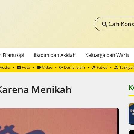
Cari Kons
 Filantropi
Ibadah dan Akidah
Keluarga dan Waris
Audio
Foto
Video
Dunia Islam
Fatwa
Tazkiya
K
Karena Menikah