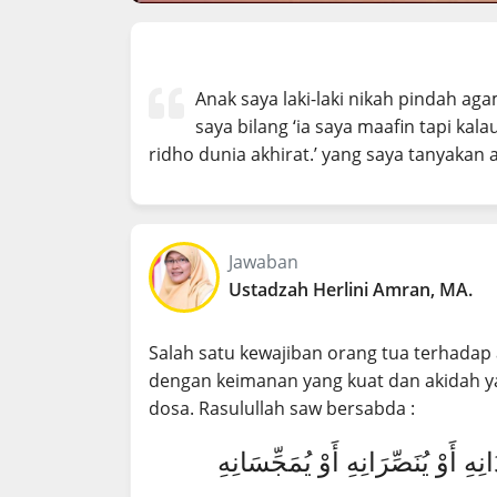
Anak saya laki-laki nikah pindah ag
saya bilang ‘ia saya maafin tapi ka
ridho dunia akhirat.’ yang saya tanyakan
Jawaban
Ustadzah Herlini Amran, MA.
Salah satu kewajiban orang tua terhadap
dengan keimanan yang kuat dan akidah ya
dosa. Rasulullah saw bersabda :
ِهِ أَوْ يُنَصِّرَانِهِ أَوْ يُمَجِّسَانِهِ