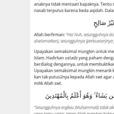
anaknya tidak mentaati bapaknya. Tentu
nasab terputus karena beda aqidah. Dala
Allah berfirman:
“Hai Nuh, sesungguhnya di
diselamatkan), sesungguhnya (perbuatan)nya 
Upayakan semaksimal mungkin untuk men
Islam. Hadirkan ustadz yang paham deng
berdialog dengannya, untuk membuktikan 
Upayakan semaksimal mungkin menarik ke
kan tak putus2nya kepada Allah swt agar 
milik Allah swt.
َن يَشَاءُ ۚ وَهُوَ أَعْلَمُ بِالْمُهْتَدِينَ
“Sesungguhnya engkau (Muhammad) tidak aka
yang kamu cintai, tetapi Allah memberi hiday