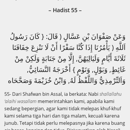
– Hadist 55
–
وَعَنْ صَفْوَانَ بْنِ عَسَّالٍ ( قَالَ: { كَانَ رَسُولُ
اَللَّهِ ( يَأْمُرُنَا إِذَا كُنَّا سَفْرًا أَنْ لَا نَنْزِعَ خِفَافَنَا
ثَلَاثَةَ أَيَّامٍ وَلَيَالِيَهُنَّ, إِلَّا مِنْ جَنَابَةٍ وَلَكِنْ مِنْ
غَائِطٍ, وَبَوْلٍ, وَنَوْمٍ } أَخْرَجَهُ النَّسَائِيُّ,
وَاَلتِّرْمِذِيُّ وَاللَّفْظُ لَهُ, وَابْنُ خُزَيْمَةَ وَصَحَّحَاه
55- Dari Shafwan bin Assal, ia berkata: Nabi
shallallahu
‘alaihi wasallam
memerintahkan kami, apabila kami
sedang bepergian, agar kami tidak melepas khuf-khuf
kami selama tiga hari dan tiga malam, kecuali karena
junub. Tetapi tidak perlu melepasnya jika karena buang