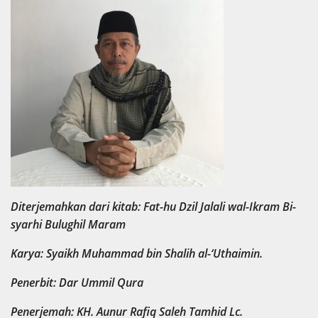
Diterjemahkan dari kitab: Fat-hu Dzil Jalali wal-Ikram Bi-
syarhi Bulughil Maram
Karya: Syaikh Muhammad bin Shalih al-‘Uthaimin.
Penerbit: Dar Ummil Qura
Penerjemah: KH. Aunur Rafiq Saleh Tamhid Lc.