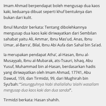
Imam Ahmad berpendapat boleh mengusap dua kaos
kaki, keduanya dibuat seperti khuf bentuknya dan
bukan dari kulit.
Ibnul Mundzir berkata: Tentang dibolehkannya
mengusap dua kaos kaki diriwayatkan dari Sembilan
sahabat yaitu Ali, Ammar, Ibnu Mas’ud, Anas, Ibnu
Umar, al-Barra’, Bilal, Ibnu Abi Aufa dan Sahal bin Sa’ad.
Ia merupakan pendapat Atha’, al-Hasan, Ibnu al-
Musayyab, Ibnu al-Mubarak, ats-Tsauri, Ishaq, Abu
Yusuf, Muhammad bin al-Hasan, berdasarkan hadis
yang diriwayatkan oleh Imam Ahmad, 17741, Abu
Dawud, 159, dan Tirmidzi, 99, dari Mughirah bin
Syu’bah: “
Sesungguhnya Nabi shallallahu ‘alaihi wasallam
mengusap dua kaos kaki dan dua sandal
”.
Tirmidzi berkata: Hasan shahih.