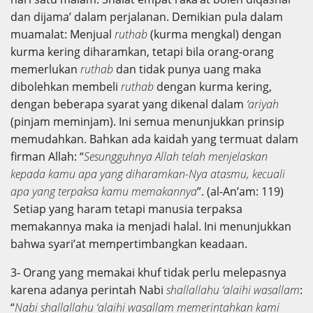
dan dijama’ dalam perjalanan. Demikian pula dalam
muamalat: Menjual
ruthab
(kurma mengkal) dengan
kurma kering diharamkan, tetapi bila orang-orang
memerlukan
ruthab
dan tidak punya uang maka
dibolehkan membeli
ruthab
dengan kurma kering,
dengan beberapa syarat yang dikenal dalam
‘ariyah
(pinjam meminjam). Ini semua menunjukkan prinsip
memudahkan. Bahkan ada kaidah yang termuat dalam
firman Allah: “
Sesungguhnya Allah telah menjelaskan
kepada kamu apa yang diharamkan-Nya atasmu, kecuali
apa yang terpaksa kamu memakannya
”. (al-An’am: 119)
Setiap yang haram tetapi manusia terpaksa
memakannya maka ia menjadi halal. Ini menunjukkan
bahwa syari’at mempertimbangkan keadaan.
3- Orang yang memakai khuf tidak perlu melepasnya
karena adanya perintah Nabi
shallallahu ‘alaihi wasallam
:
“
Nabi shallallahu ‘alaihi wasallam memerintahkan kami