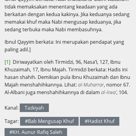
tidak memaksakan menentang keadaan yang ada
berkaitan dengan kedua kakinya. Jika keduanya sedang
memakai khuf maka Nabi mengusap keduanya, jika
sedang terbuka maka Nabi membasuhnya.
Ibnul Qayyim berkata: Ini merupakan pendapat yang
paling adil.]
[1]
Diriwayatkan oleh Tirmidzi, 96, Nasa’I, 127, Ibnu
Khuzaimah, 17, Ibnu Majah. Tirmidzi berkata: Hadis ini
hasan shahih. Demikian pula Ibnu Khuzaimah dan Ibnu
Majah menshahihkannya. Lihat:
al-Muharrar
, nomor 67.
Al-Albani juga menshahihkannya di dalam
al-Irwa’
, 104.
Kanal:
Tazkiyah
Tagar:
#Bab Mengusap Khuf
#Hadist Khuf
#KH. Aunur Rafiq Saleh