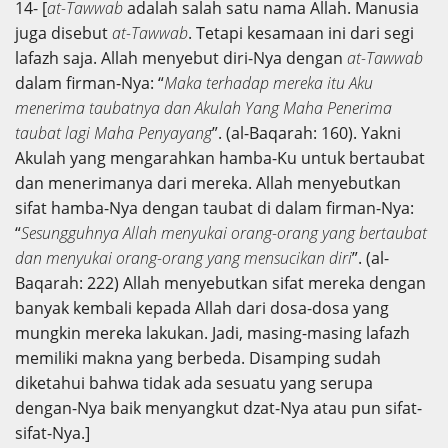
14- [
at-Tawwab
adalah salah satu nama Allah. Manusia
juga disebut
at-Tawwab
. Tetapi kesamaan ini dari segi
lafazh saja. Allah menyebut diri-Nya dengan
at-Tawwab
dalam firman-Nya: “
Maka terhadap mereka itu Aku
menerima taubatnya dan Akulah Yang Maha Penerima
taubat lagi Maha Penyayang
”. (al-Baqarah: 160). Yakni
Akulah yang mengarahkan hamba-Ku untuk bertaubat
dan menerimanya dari mereka. Allah menyebutkan
sifat hamba-Nya dengan taubat di dalam firman-Nya:
“
Sesungguhnya Allah menyukai orang-orang yang bertaubat
dan menyukai orang-orang yang mensucikan diri
”. (al-
Baqarah: 222) Allah menyebutkan sifat mereka dengan
banyak kembali kepada Allah dari dosa-dosa yang
mungkin mereka lakukan. Jadi, masing-masing lafazh
memiliki makna yang berbeda. Disamping sudah
diketahui bahwa tidak ada sesuatu yang serupa
dengan-Nya baik menyangkut dzat-Nya atau pun sifat-
sifat-Nya.]