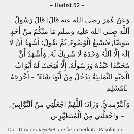
– Hadist 52
–
وَعَنْ عُمَرَ رضي الله عنه قَالَ: قَالَ رَسُولُ
اَللَّهِ صلى الله عليه وسلم مَا مِنْكُمْ مِنْ أَحَدٍ
يَتَوَضَّأُ, فَيُسْبِغُ اَلْوُضُوءَ, ثُمَّ يَقُولُ: أَشْهَدُ أَنْ لَا
إِلَهَ إِلَّا اَللَّهُ وَحْدَهُ لَا شَرِيكَ لَهُ, وَأَشْهَدُ أَنَّ
مُحَمَّدًا عَبْدُهُ وَرَسُولُهُ, إِلَّا فُتِحَتْ لَهُ أَبْوَابُ
اَلْجَنَّةِ الثَّمَانِيَةُ يَدْخُلُ مِنْ أَيِّهَا شَاءَ” – أَخْرَجَهُ
مُسْلِم ٌ
وَاَلتِّرْمِذِيُّ, وَزَادَ: اَللَّهُمَّ اجْعَلْنِي مِنْ اَلتَّوَّابِينَ,
وَاجْعَلْنِي مِنْ اَلْمُتَطَهِّرِينَ –
– Dari Umar
radhiyallahu ‘anhu
, ia berkata: Rasulullah