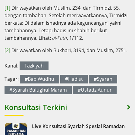
[1]
Diriwayatkan oleh Muslim, 234, dan Tirmidzi, 55,
dengan tambahan. Setelah meriwayatkannya, Tirmidzi
berkata: Di dalam isnadnya ada keguncangan’ yakni
tambahannya. Tetapi hadis ini shahih berikut
tambahannya. Lihat:
al-Fath
, 1/112.
[2]
Diriwayatkan oleh Bukhari, 3194, dan Muslim, 2751.
Kanal:
Tazkiyah
Tagar:
#Bab Wudhu
#Hadist
#Syarah
#Syarah Bulughul Maram
#Ustadz Aunur
Konsultasi Terkini
Live Konsultasi Syariah Spesial Ramadan