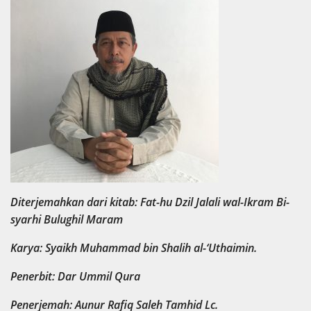
Diterjemahkan dari kitab: Fat-hu Dzil Jalali wal-Ikram Bi-
syarhi Bulughil Maram
Karya: Syaikh Muhammad bin Shalih al-‘Uthaimin.
Penerbit: Dar Ummil Qura
Penerjemah: Aunur Rafiq Saleh Tamhid Lc.