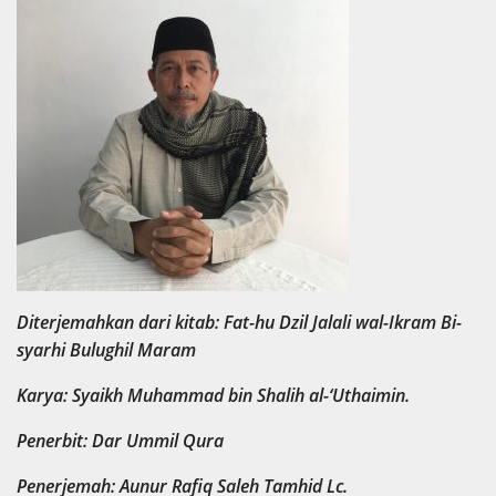
Diterjemahkan dari kitab: Fat-hu Dzil Jalali wal-Ikram Bi-
syarhi Bulughil Maram
Karya: Syaikh Muhammad bin Shalih al-‘Uthaimin.
Penerbit: Dar Ummil Qura
Penerjemah: Aunur Rafiq Saleh Tamhid Lc.