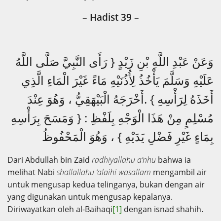
– Hadist 39 –
وَعَنْ عَبْدِ اللَّهِ بْنِ زَيْدٍ { رَأَى النَّبِيَّ صَلَّى اللَّهُ
عَلَيْهِ وَسَلَّمَ يَأْخُذُ لِأُذُنَيْهِ مَاءً غَيْرَ الْمَاءِ الَّذِي
أَخَذَهُ لِرَأْسِهِ } .أَخْرَجَهُ الْبَيْهَقِيُّ ، وَهُوَ عِنْدَ
مُسْلِمٍ مِنْ هَذَا الْوَجْهِ بِلَفْظِ : { وَمَسَحَ بِرَأْسِهِ
بِمَاءٍ غَيْرِ فَضْلِ يَدَيْهِ } ، وَهُوَ الْمَحْفُوظُ
Dari Abdullah bin Zaid
radhiyallahu a’nhu
bahwa ia
melihat Nabi
shallallahu ‘alaihi wasallam
mengambil air
untuk mengusap kedua telinganya, bukan dengan air
yang digunakan untuk mengusap kepalanya.
Diriwayatkan oleh al-Baihaqi
[1]
dengan isnad shahih.