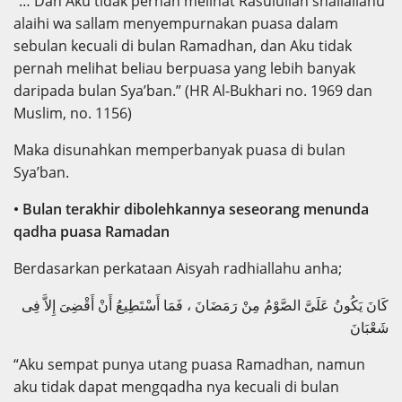
“… Dan Aku tidak pernah melihat Rasulullah shallallahu
alaihi wa sallam menyempurnakan puasa dalam
sebulan kecuali di bulan Ramadhan, dan Aku tidak
pernah melihat beliau berpuasa yang lebih banyak
daripada bulan Sya’ban.” (HR Al-Bukhari no. 1969 dan
Muslim, no. 1156)
Maka disunahkan memperbanyak puasa di bulan
Sya’ban.
• Bulan terakhir dibolehkannya seseorang menunda
qadha puasa Ramadan
Berdasarkan perkataan Aisyah radhiallahu anha;
كَانَ يَكُونُ عَلَىَّ الصَّوْمُ مِنْ رَمَضَانَ ، فَمَا أَسْتَطِيعُ أَنْ أَقْضِىَ إِلاَّ فِى
شَعْبَانَ
“Aku sempat punya utang puasa Ramadhan, namun
aku tidak dapat mengqadha nya kecuali di bulan