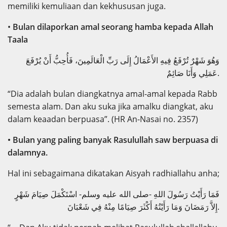
memiliki kemuliaan dan kekhususan juga.
•
Bulan dilaporkan amal seorang hamba kepada Allah
Taala
وَهُوَ شَهْرٌ تُرْفَعُ فِيهِ الأَعْمَالُ إِلَى رَبِّ الْعَالَمِينَ، فَأُحِبُّ أَنْ يُرْفَعَ
عَمَلِي وَأَنَا صَائِمٌ.
“Dia adalah bulan diangkatnya amal-amal kepada Rabb
semesta alam. Dan aku suka jika amalku diangkat, aku
dalam keaadan berpuasa”. (HR An-Nasai no. 2357)
• Bulan yang paling banyak Rasulullah saw berpuasa di
dalamnya.
Hal ini sebagaimana dikatakan Aisyah radhiallahu anha;
فَمَا رَأَيْتُ رَسُولَ اللهِ -صلى الله عليه وسلم- اسْتَكْمَلَ صِيَامَ شَهْرٍ
إِلاَّ رَمَضَانَ وَمَا رَأَيْتُهُ أَكْثَرَ صِيَامًا مِنْهُ فِي شَعْبَانَ.