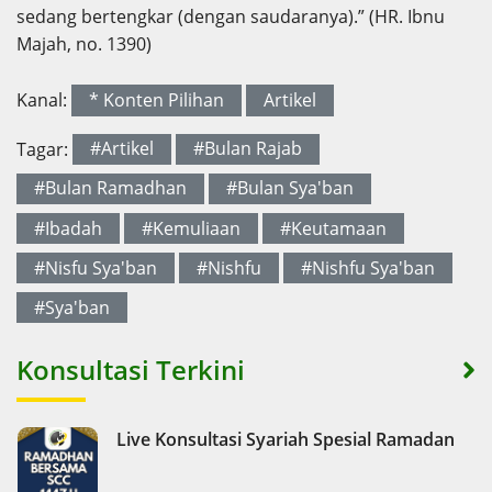
sedang bertengkar (dengan saudaranya).” (HR. Ibnu
Majah, no. 1390)
Kanal:
* Konten Pilihan
Artikel
Tagar:
#Artikel
#Bulan Rajab
#Bulan Ramadhan
#Bulan Sya'ban
#Ibadah
#Kemuliaan
#Keutamaan
#Nisfu Sya'ban
#Nishfu
#Nishfu Sya'ban
#Sya'ban
Konsultasi Terkini
Live Konsultasi Syariah Spesial Ramadan