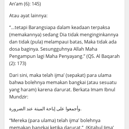
An’am (6): 145)
Atau ayat lainnya:
“…tetapi Barangsiapa dalam keadaan terpaksa
(memakannya) sedang Dia tidak menginginkannya
dan tidak (pula) melampaui batas, Maka tidak ada
dosa baginya. Sesungguhnya Allah Maha
Pengampun lagi Maha Penyayang.” (QS. Al Baqarah
(2): 173)
Dari sini, maka telah ijma’ (sepakat) para ulama
bahwa bolehnya memakan bangkai (atau sesuatu
yang haram) karena darurat. Berkata Imam Ibnul
Mundzir:
وأجمعوا على إباحة الميتة عند الضرورة.
“Mereka (para ulama) telah ijma’ bolehnya
memakan bangkai ketika darurat.” (Kitabul Ijma’