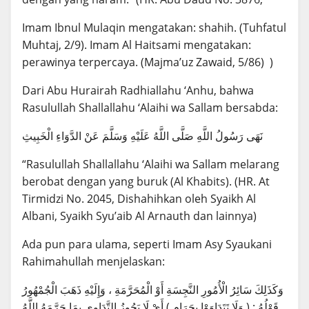
Imam Ibnul Mulaqin mengatakan: shahih. (Tuhfatul
Muhtaj, 2/9). Imam Al Haitsami mengatakan:
perawinya terpercaya. (Majma’uz Zawaid, 5/86) )
Dari Abu Hurairah Radhiallahu ‘Anhu, bahwa
Rasulullah Shallallahu ‘Alaihi wa Sallam bersabda:
نَهَى رَسُولُ اللَّهِ صَلَّى اللَّهُ عَلَيْهِ وَسَلَّمَ عَنْ الدَّوَاءِ الْخَبِيثِ
“Rasulullah Shallallahu ‘Alaihi wa Sallam melarang
berobat dengan yang buruk (Al Khabits). (HR. At
Tirmidzi No. 2045, Dishahihkan oleh Syaikh Al
Albani, Syaikh Syu’aib Al Arnauth dan lainnya)
Ada pun para ulama, seperti Imam Asy Syaukani
Rahimahullah menjelaskan:
وَكَذَلِكَ سَائِرُ الْأُمُورِ النَّجِسَةِ أَوْ الْمُحَرَّمَةِ ، وَإِلَيْهِ ذَهَبَ الْجُمْهُورُ
قَوْلُهُ : ( وَلَا تَتَدَاوَوْا بِحَرَامٍ ) أَيْ لَا يَجُوزُ التَّدَاوِي بِمَا حَرَّمَهُ اللَّهُ