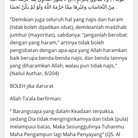
مِنْ النَّجَاسَاتِ وَغَيْرِهَا مِمَّا حَرَّمَهُ اللَّهُ وَلَوْ لَمْ يَكُنْ نَجَسًا .
“Demikian juga seluruh hal yang najis dan haram
(tidak boleh dijadikan obat), demikianlah madzhab
jumhur (mayoritas), sabdanya: “janganlah berobat
dengan yang haram,” artinya tidak boleh
pengobatan dengan apa-apa yang Allah haramkan
baik berupa benda-benda najis, dan benda lainnya
yang diharamkan Allah, walau pun tidak najis.”
(Nailul Authar, 8/204)
BOLEH jika darurat
Allah Ta’ala berfirman:
“ Barangsiapa yang dalam Keadaan terpaksa,
sedang Dia tidak menginginkannya dan tidak (pula)
melampaui batas, Maka Sesungguhnya Tuhanmu
Maha Pengampun lagi Maha Penyayang” (QS. Al