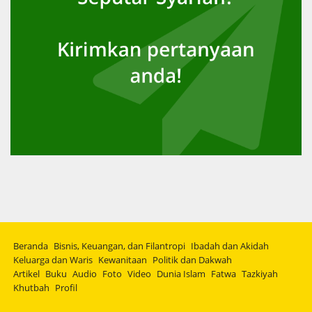
Beranda
Bisnis, Keuangan, dan Filantropi
Ibadah dan Akidah
Keluarga dan Waris
Kewanitaan
Politik dan Dakwah
Artikel
Buku
Audio
Foto
Video
Dunia Islam
Fatwa
Tazkiyah
Khutbah
Profil