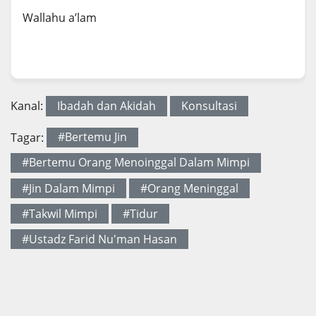
Wallahu a’lam
Kanal:
Ibadah dan Akidah
Konsultasi
Tagar:
#Bertemu Jin
#Bertemu Orang Menoinggal Dalam Mimpi
#Jin Dalam Mimpi
#Orang Meninggal
#Takwil Mimpi
#Tidur
#Ustadz Farid Nu'man Hasan