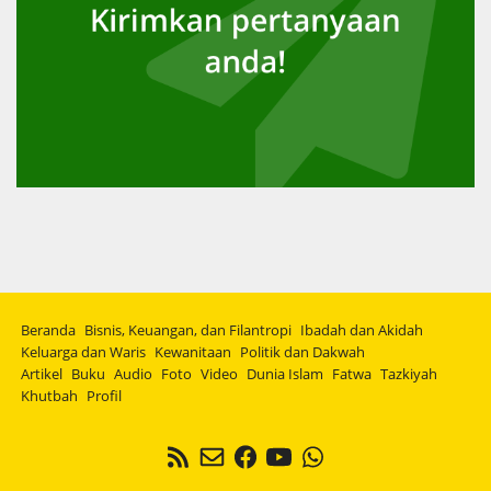
Beranda
Bisnis, Keuangan, dan Filantropi
Ibadah dan Akidah
Keluarga dan Waris
Kewanitaan
Politik dan Dakwah
Artikel
Buku
Audio
Foto
Video
Dunia Islam
Fatwa
Tazkiyah
Khutbah
Profil