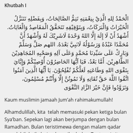
Khutbah I
الْحَمْدُ لِلهِ الَّذِيْ بِنِعْمَتِهِ تَتِمُّ الصَّالِحَاتُ، وَبِفَضْلِهِ تَتَنَزَّلُ
‎
الْخَيْرَاتُ وَالْبَرَكَاتُ، وَبِتَوْفِيْقِهِ تَتَحَقَّقُ الْمَقَاصِدُ وَالْغَايَاتُ.
أَشْهَدُ أَنْ لَا إِلَهَ إِلَّا اللهُ وَحْدَهُ لَاشَرِيْكَ لَهُ وَأَشْهَدُ أَنَّ
مُحَمَّدًا عَبْدُهُ وَرَسُوْلُهُ لَانَبِيَّ بَعْدَهُ. اللهم صَلِّ وَسَلِّمْ
وَبَارِكْ عَلَى سَيِّدِنَا مُحَمَّدٍ وَعَلَى آلِهِ وَصَحْبِهِ المُجَاهِدِيْنَ
الطَّاهِرِيْنَ. أَمَّا بَعْدُ، فَيَا آيُّهَا الحَاضِرُوْنَ أُوْصِيْكُمْ وَإِيَّايَ
بِتَقْوَى اللهِ وَطَاعَتِهِ لَعَلَّكُمْ تُفْلِحُوْنَ. يَا أَيُّهَا الَّذِينَ آمَنُوا
اتَّقُوا اللَّهَ حَقَّ تُقَاتِهِ وَلَا تَمُوتُنَّ إِلَّا وَأَنْتُمْ مُسْلِمُونَ،
وَتَزَوَّدُوا فَإِنَّ خَيْرَ الزَّادِ التَّقْوَى
Kaum muslimin jamaah Jum’ah rahimakumullah!
Alhamdulillah, kita telah memasuki pekan ketiga bulan
Sya’ban. Sepekan lagi akan berjumpa dengan bulan
Ramadhan. Bulan teristimewa dengan malam qadar