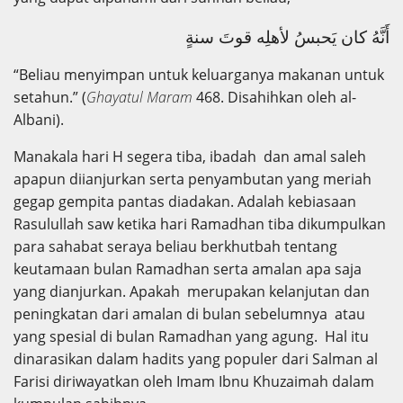
أَنَّهُ كان يَحبسُ لأهلِه قوتَ سنةٍ
“Beliau menyimpan untuk keluarganya makanan untuk
setahun.” (
Ghayatul Maram
468. Disahihkan oleh al-
Albani).
Manakala hari H segera tiba, ibadah dan amal saleh
apapun diianjurkan serta penyambutan yang meriah
gegap gempita pantas diadakan. Adalah kebiasaan
Rasulullah saw ketika hari Ramadhan tiba dikumpulkan
para sahabat seraya beliau berkhutbah tentang
keutamaan bulan Ramadhan serta amalan apa saja
yang dianjurkan. Apakah merupakan kelanjutan dan
peningkatan dari amalan di bulan sebelumnya atau
yang spesial di bulan Ramadhan yang agung. Hal itu
dinarasikan dalam hadits yang populer dari Salman al
Farisi diriwayatkan oleh Imam Ibnu Khuzaimah dalam