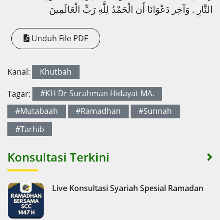
النَّارِ . وَآخِر دَعْوَانَا أَن الْحَمْدُ لِلَّهِ رَبِّ الْعَالَمِينَ
Unduh File PDF
Kanal:
Khutbah
Tagar:
#KH Dr Surahman Hidayat MA.
#Mutabaah
#Ramadhan
#Sunnah
#Tarhib
Konsultasi Terkini
Live Konsultasi Syariah Spesial Ramadan