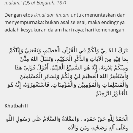
malam.” (QS al-Baqarah: 187)
Dengan etos
ikmal dan itmam
untuk menuntaskan dan
menyempurnaka; bukan asal selesai, maka endingnya
adalah kesyukuran dalam hari raya; hari kemenangan.
بَارَكَ اللهُ لِيْ وَلَكُمْ فِي الْقُرْآنِ الْعَظِيْمِ، وَنَفَعَنِيْ وَإِيَّاكُمْ
بِمَا فِيْهِ مِنَ اْلآيَاتِ وَالذِّكْرِ الْحَكِيْمِ، وَتَقَبَلَّ اللهُ مِنِّيْ
وَمِنْكُمْ تِلاَوَتَهُ، إِنَّهُ هُوَ السَّمِيْعُ الْعَلِيْمُ. أَقُوْلُ قَوْلِيْ هَذَا
وَأَسْتَغْفِرُ اللهَ الْعَظِيْمَ لِيْ وَلَكُمْ وَلِسَائِرِ الْمُسْلِمِيْنَ
وَالْمُسْلِمَاتِ وَالْمُؤْمِنِيْنَ وَالْمُؤْمِنَاتِ. فَاسْتَغْفِرُوْهُ، إِنَّهُ هُوَ
الْغَفُوْرُ الرَّحِيْمُ.
Khutbah II
الْحَمْدُ لِلَّهِ حَقّ حَمْدِه . وَالصَّلَاةُ وَالسَّلَامُ عَلَى رَسُولِ اللَّهِ
وَعَلَى آلِهِ وَصَحْبِهِ وَمَن وَالَاه