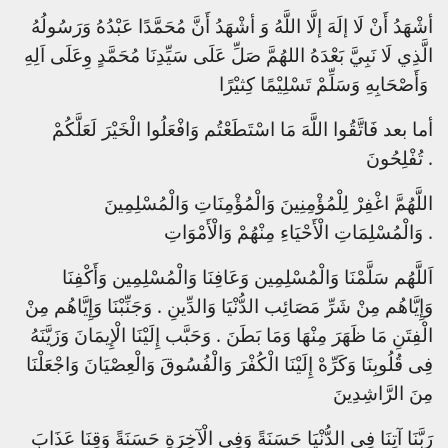
أشْهَدُ أَنْ لَا إلَهَ إلَّا اللَّهُ وَ أشْهَدُ أَنَّ مُحَمَّدًا عَبْدُهُ وَرَسُولُهُ
الَّذِي لَا نَبِيَّ بَعْدَهُ اللهُمَّ صَلِّ عَلَى سَيِّدِنَا مُحَمَّدٍ وِعَلَى اَلِهِ
وَأَصْحَابِهِ وَسَلِّمْ تَسْلِيْمًا كِثيْرًا
أما بعد فَاتَّقُوا اللَّهَ مَا اسْتَطَعْتُم وَافْعَلُوا الْخَيْرَ لَعَلَّكُمْ
تُفْلِحُونَ .
اللَّهُمَّ اغْفِرْ لِلْمُؤْمِنِينَ وَالْمُؤْمِنَاتِ وَالْمُسْلِمِينَ
وَالْمُسْلِمَاتِ الْأَحْيَاءِ مِنْهُمْ وَالْأَمْوَاتِ .
اَللَّهُم سَلَّمْنَا وَالْمُسْلِمِين وَعَافِنَا وَالْمُسْلِمِين وَأَكْفِنَا
وَإِيَّاهُم مِنْ شَرِّ مَصَائِب الدُّنْيَا وَالدِّينِ . وَجَنِّبْنَا وَإِيَّاهُم مِنْ
الْفِتَنِ مَا ظَهَرَ مِنْهَا وَمَا بَطَنَ . وَحَبَّب إِلَيْنَا الْإِيمَانَ وَزَيَّنَهُ
فِى قُلُوبِنَا وَكَرِّهْ إِلَيْنَا الْكُفْرَ وَالْفُسُوقَ وَالْعِصْيَانَ وَاجْعَلْنَا
مِنَ الرَّاشِدِينَ
‎ رَبَّنَا آتِنَا فِى الدُّنْيَا حَسَنَةً وَفِى الْآخِرَةِ حَسَنَةً وَقِنَا عَذَابَ