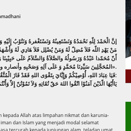
Ramadhani
إنَّ الْحَمْدَ لِلّهِ نَحْمَدُهُ وَنَسْتَعِينُهُ وَنَسْتَغْفرهُ وَنَتُوْبُ إِلَيْهِ و
مَنْ يَهْدِ اللّه فَلاَ مُضِلّ لَهُ وَمَنْ يُضْلِل فَلاَ هَادِي لَهُ وَأَشْهَدُ أ
أَنّ مُحَمّدا عَبْدُهُ وَرَسُولُهُ والصَّلاَةُ وَالسَّلاَمُ عَلَى حَبِيْبِن
المُحَجَّلِينَ سَيِّدِنَا مُحَمَّدٍ وَ عَلَى آلِهِ وَصَحْبِهِ وأنصاره وأحْبَابِه وَمَنْ تَبِعَهُ إِلَى يَوْمِ الدِّيْنِ أَمّا بَعْدُ».
فَيَا عِبَادَ اللهِ، أُوْصِيْكُمْ وَإِيَّايَ بِتَقْوَى اللهِ فَقَدْ فَازَ الْمُتَّقُوْنَ، حَيْثُ قَالَ تَبَارَكَ وَتَعَالَى فِيْ كِتَابِهِ الْعَزِيْزِ:
يَاأَيّهَا الّذَيْنَ آمَنُوْا اتّقُوا اللهَ حَقّ تُقَاتِهِ وَلاَ تَمُوْتُنّ إِلاّ وَأَنْت
an kepada Allah atas limpahan nikmat dan karunia-
t iman dan Islam yang menjadi modal selamat
asa tercurah kepada junjungan alam, teladan umat