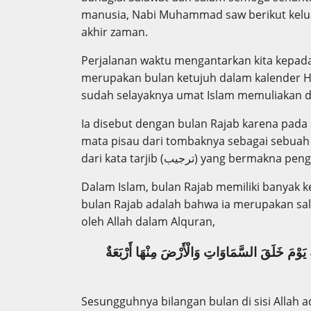
manusia, Nabi Muhammad saw berikut kelua
akhir zaman.
Perjalanan waktu mengantarkan kita kepada 
merupakan bulan ketujuh dalam kalender Hij
sudah selayaknya umat Islam memuliakan d
Ia disebut dengan bulan Rajab karena pada
mata pisau dari tombaknya sebagai sebuah
dari kata tarjib (ترجيب) yang bermak
Dalam Islam, bulan Rajab memiliki banyak k
bulan Rajab adalah bahwa ia merupakan sa
oleh Allah dalam Alquran,
 يَوْمَ خَلَقَ السَّمَاوَاتِ وَالْأَرْضَ مِنْهَا أَرْبَعَةٌ
Sesungguhnya bilangan bulan di sisi Allah a