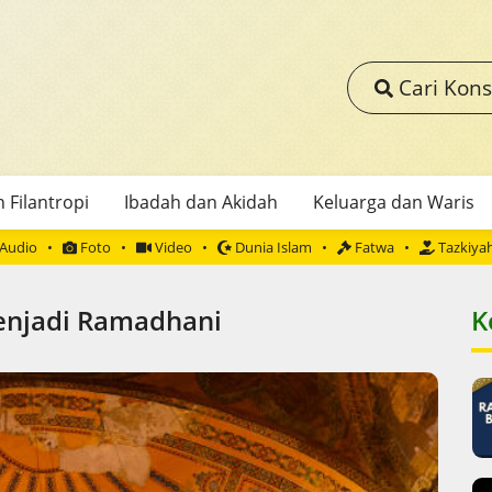
Cari Kons
 Filantropi
Ibadah dan Akidah
Keluarga dan Waris
Audio
Foto
Video
Dunia Islam
Fatwa
Tazkiya
Menjadi Ramadhani
K