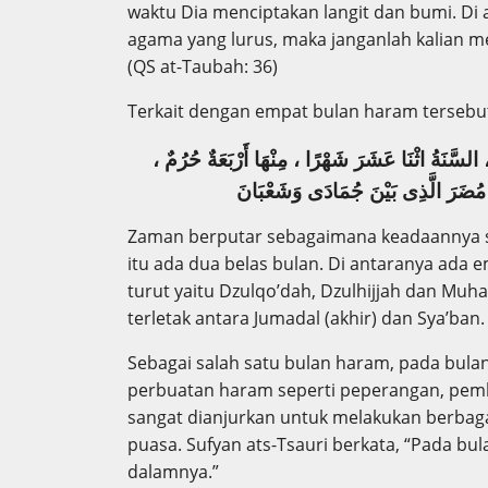
waktu Dia menciptakan langit dan bumi. Di 
agama yang lurus, maka janganlah kalian me
(QS at-Taubah: 36)
Terkait dengan empat bulan haram tersebut
، السَّنَةُ اثْنَا عَشَرَ شَهْرًا ، مِنْهَا أَرْبَعَةٌ حُرُمٌ
مُ
ضَ
رَ الَّذِى بَيْنَ جُمَادَى وَشَعْ
بَا
نَ
Zaman berputar sebagaimana keadaannya se
itu ada dua belas bulan. Di antaranya ada e
turut yaitu Dzulqo’dah, Dzulhijjah dan Muh
terletak antara Jumadal (akhir) dan Sya’ban.
Sebagai salah satu bulan haram, pada bulan
perbuatan haram seperti peperangan, pemb
sangat dianjurkan untuk melakukan berbag
puasa. Sufyan ats-Tsauri berkata, “Pada bu
dalamnya.”