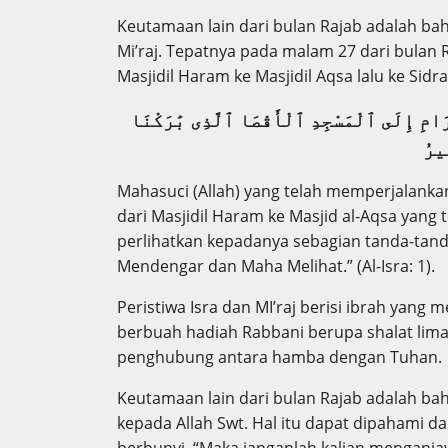
Keutamaan lain dari bulan Rajab adalah bah
Mi’raj. Tepatnya pada malam 27 dari bulan R
Masjidil Haram ke Masjidil Aqsa lalu ke Sidr
َرَامِ إِلَى ٱلْمَسْجِدِ ٱلْأَقْصَا ٱلَّذِى بَٰرَكْنَا
ِيرُ
Mahasuci (Allah) yang telah memperjalan
dari Masjidil Haram ke Masjid al-Aqsa yang 
perlihatkan kepadanya sebagian tanda-tan
Mendengar dan Maha Melihat.” (Al-Isra: 1).
Peristiwa Isra dan MI’raj berisi ibrah yang
berbuah hadiah Rabbani berupa shalat lim
penghubung antara hamba dengan Tuhan.
Keutamaan lain dari bulan Rajab adalah b
kepada Allah Swt. Hal itu dapat dipahami da
berbunyi, “Maka janganlah kalian menganiay