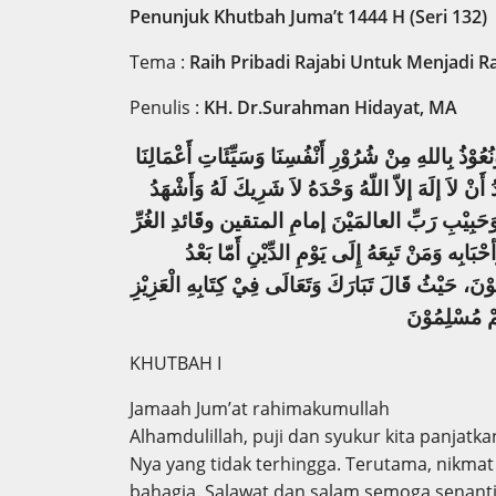
Penunjuk Khutbah Juma’t 1444 H (Seri 132)
Tema :
Raih Pribadi Rajabi Untuk Menjadi 
Penulis :
KH. Dr.Surahman Hidayat, MA
َنُعُوْذُ بِاللهِ مِنْ شُرُوْرِ أَنْفُسِنَا وَسَيِّئَاتِ أَعْمَالِنَا
َنْ لاَ إلَهَ إلاّ اللّهُ وَحْدَهُ لاَ شَرِيكَ لَهُ وَأَشْهَدُ
َا وَحَبِيْبِ رَبِّ العالمَيْنَ إمامِ المتقين وقَائدِ الغُرِّ
ُمْ مُسْلِ
مُوْ
نَ
KHUTBAH I
Jamaah Jum’at rahimakumullah
Alhamdulillah, puji dan syukur kita panjatk
Nya yang tidak terhingga. Terutama, nikma
bahagia. Salawat dan salam semoga senanti