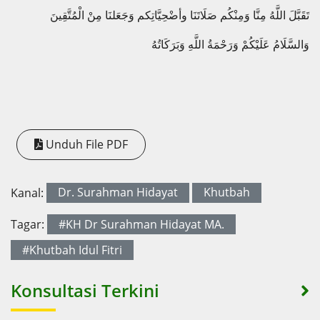
تَقَبَّلَ اللَّهُ مِنَّا وَمِنْكُم صَلَاتَنَا وأضْحِيَّاتِكم وَجَعَلنَا مِنْ الْمُتَّقِينَ
وَالسَّلَامُ عَلَيْكُمْ وَرَحْمَةُ اللَّهِ وَبَرَكَاتُهُ
Unduh File PDF
Kanal:
Dr. Surahman Hidayat
Khutbah
Tagar:
#KH Dr Surahman Hidayat MA.
#Khutbah Idul Fitri
Konsultasi Terkini