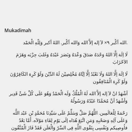
Mukadimah
الله أكْبر ٩× لاَ إله إلاَّ الله وَالله أكْبر. اللهُ أكبر وَلِلّهِ الْحَمْد.
لَا اِلَهَ اِلَّا اللهُ وَحْدَهُ صَدَقَ وَعْدَهُ وَنَصَرَ عَبْدَهُ وَغَلبَ حِزْبَه وَهَزَمَ
الاَحْزَابَ
لَا اِلَهَ اِلَّا اللهُ وَلَا نَعْبُدُ اِلَّا اِيَّاهُ مُخْلِصِيْنَ لَهُ الدِّيْنَ وَلَوْ كَرِهَ الكَافِرُوْنَ
وَلَوْ كَرِهَ الْمُنَافِقُون
أشْهَدُ انْ لاَ إله إلاَّ الله لَهُ الْمُلْكُ وَلَه الْحَمْدُ وَهُوَ عَلَى كُلِّ شَئْ قَدِير
وَأشْهَدُ أنَّ مُحَمَّدًا عَبْدُهُ وَرَسُولُهُ
رَحْمَةً لِلْعَالَمِين. اللَّهُمَّ صَلِّ وَسَلِّمْ عَلَى سَيِّدِنَا مُحَمَّدٍ بْن عَبْد اللَّه
وَعَلَى آلِهِ وَصَحْبِهِ وَمَنِ اتَّبَعَ هُدَاه إلَى يَوْمِ لِقَاءِ مَوْلاَه. أَمَّا بَعْدُ
فاُوصِيكم وَنَفْسِى بِتَقْوَى اللَّهِ فِى السِّرّ وَالْعَلَن فَقَدْ فَازَ الْمُتَّقُون