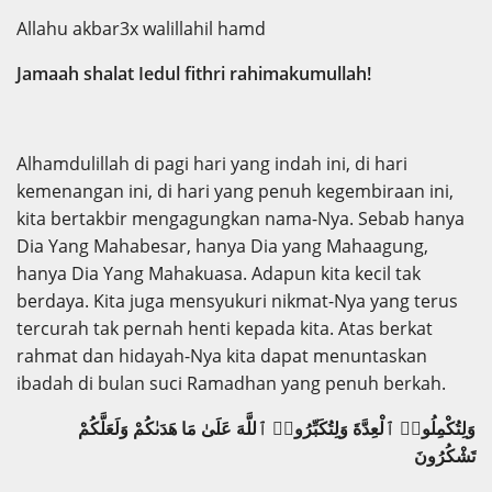
Allahu akbar3x walillahil hamd
Jamaah shalat Iedul fithri rahimakumullah!
Alhamdulillah di pagi hari yang indah ini, di hari
kemenangan ini, di hari yang penuh kegembiraan ini,
kita bertakbir mengagungkan nama-Nya. Sebab hanya
Dia Yang Mahabesar, hanya Dia yang Mahaagung,
hanya Dia Yang Mahakuasa. Adapun kita kecil tak
berdaya. Kita juga mensyukuri nikmat-Nya yang terus
tercurah tak pernah henti kepada kita. Atas berkat
rahmat dan hidayah-Nya kita dapat menuntaskan
ibadah di bulan suci Ramadhan yang penuh berkah.
وَلِتُكْمِلُوا۟ ٱلْعِدَّةَ وَلِتُكَبِّرُوا۟ ٱللَّهَ عَلَىٰ مَا هَدَىٰكُمْ وَلَعَلَّكُمْ
تَشْكُرُونَ