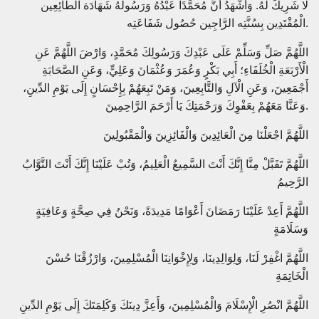
لَا شَرِيكَ لَهُ. وَأَشْهَدُ أَنَّ مُحَمَّدًا عَبْدُهُ وَرَسُولُهُ شَهَادَة الطَّائِعِين
الْمُقْتَدِين بِسُنَّتِه الرَّاجِين حُصُول شَفَاعَتِه.
اللَّهُمَّ صَلِّ وَسَلِّمْ عَلَى عَبْدِكَ وَرَسُولِكَ مُحَمَّدٍ، وَارْضَ اللَّهُمَّ عَنِ
الْأَرْبَعَةِ الْخُلَفَاءِ؛ أَبِي بَكْرٍ وَعُمَرَ وَعُثْمَانَ وَعَلِيٍّ، وَعَنِ الصَّحَابَةِ
أَجْمَعِينَ، وَعَنِ الْآلِ وَالتَّابِعِينَ، وَمَنْ تَبِعَهُمْ بِإِحْسَانٍ إِلَى يَوْمِ الدِّينِ،
وَعَنَّا مَعَهُمْ بِعَفْوِكَ وَرَحْمَتِكَ يَا أَرْحَمَ الرَّاحِمِينَ.
اللَّهُمَّ اجْعَلْنَا مِنَ الْعَائِدِينَ وَالْفَائِزِينَ وَالْمَقْبُولِينَ
اللَّهُمَّ تَقَبَّلْ مِنَّا إِنَّكَ أَنْتَ السَّمِيعُ الْعَلِيمُ، وَتُبْ عَلَيْنَا إِنَّكَ أَنْتَ التَّوَّابُ
الرَّحِيمُ
اللَّهُمَّ أَعِدْ عَلَيْنَا رَمَضَانَ أَعْوَامًا مَدِيدَةً، وَنَحْنُ فِي صِحَّةٍ وَعَافِيَةٍ
وَسَلَامَةٍ
اللَّهُمَّ اغْفِرْ لَنَا، وَلِوَالِدِينَا، وَلِإِخْوَانِنَا الْمُسْلِمِينَ، وَارْزُقْنَا حُسْنَ
الْخَاتِمَةِ
اللَّهُمَّ انْصُرِ الْإِسْلَامَ وَالْمُسْلِمِينَ، وَأَعِزَّ دِينَكَ وَكَلِمَتَكَ إِلَى يَوْمِ الدِّينِ