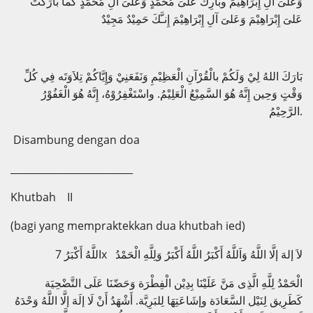
وَعَلىَ آلِ إِبْرَاهِيْمَ وباَرِكْ عَلىَ مُحَمَّدٍ وَعَلىَ آلِ مُحَمَّدٍ كَماَ باَرَكْتَ
عَلىَ إِبْرَاهِيْمَ وَعَلىَ آلِ إِبْرَاهِيْمَ إِنـَّكَ حَمِيْدٌ مَجِيْدٌ
بَارَكَ اللهُ لِيْ وَلَكُمْ بالْقُرْآنِ الْعَظِيْمِ وَنَفَعَنِيْ وَإِيَّاكُمْ تِلاَوَتَه فِي كُلِّ
وَقْتٍ وَحِين إِنَّهُ هُوَ السَّمِيْعُ الْعَلِيْمُ. واسْتَغْفِرُوْهُ، إِنَّهُ هُوَ الْغَفُوْرُ
الرَّحِيْمُ.
Disambung dengan doa
_________________________
Khutbah II
(bagi yang mempraktekkan dua khutbah ied)
اللَّهُ أَكْبَرُ 7x لاَ إلهَ إلَّا اللَّهُ وَاَللَّهُ أَكْبَرُ اللَّهُ أَكْبَرُ وَلِلَّهِ الْحَمْدُ
الْحَمْدُ لِلَّهِ الَّذِى مَنَّ عَلَيْنَا بِدِيْن الْفِطْرَة وَحَضّنَا عَلَى التَّضْحِيَة
كَطَرِيق لِنَيْل السَّعَادَة وإشَاعَتِهَا لِلبَرِيَّة. أَشْهَدُ أَنْ لَا إلَهَ إلَّا اللَّهُ وَحْدَهُ