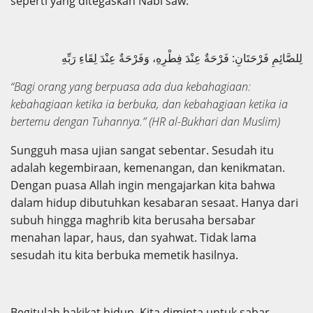
seperti yang ditegaskan Nabi saw:
لِلصَّائِمِ فَرْحَتَانِ: فَرْحَةٌ عِنْدَ فِطْرِهِ، وَفَرْحَةٌ عِنْدَ لِقَاءِ رَبِّهِ
“Bagi orang yang berpuasa ada dua kebahagiaan:
kebahagiaan ketika ia berbuka, dan kebahagiaan ketika ia
bertemu dengan Tuhannya.”
(HR al-Bukhari dan Muslim)
Sungguh masa ujian sangat sebentar. Sesudah itu
adalah kegembiraan, kemenangan, dan kenikmatan.
Dengan puasa Allah ingin mengajarkan kita bahwa
dalam hidup dibutuhkan kesabaran sesaat. Hanya dari
subuh hingga maghrib kita berusaha bersabar
menahan lapar, haus, dan syahwat. Tidak lama
sesudah itu kita berbuka memetik hasilnya.
Begitulah hakikat hidup. Kita diminta untuk sabar