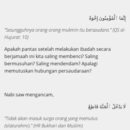
إِنَّمَا ٱلْمُؤْمِنُونَ إِخْوَةٌ
“Sesungguhnya orang-orang mukmin itu bersaudara.”
(QS al-
Hujurat: 10)
Apakah pantas setelah melakukan ibadah secara
berjamaah ini kita saling membenci? Saling
bermusuhan? Saling mendendam? Apalagi
memutuskan hubungan persaudaraan?
Nabi saw mengancam,
لَا يَدْخُلُ ٱلْجَنَّةَ قَاطِعٌ
“Tidak akan masuk surga orang yang memutus
(silaturahmi).”
(HR Bukhari dan Muslim)