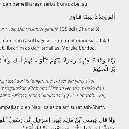
n dan pemeliharaan terbaik untuk beliau,
أَلَمْ يَجِدْكَ يَتِيمًا فَـآوَىٰ
im, lalu Dia melindungimu!?
(QS adh-Dhuha: 6)
i nabi dan rasul bagi seluruh umat manusia adalah
bi Ibrahim as dan Ismail as. Mereka berdoa,
رَبَّنَا وَابْعَثْ فِيْهِمْ رَسُوْلًا مِّنْهُمْ يَتْلُوْا عَلَيْهِمْ اٰيٰتِكَ وَيُعَلّ
يْزُ الْحَكِيْمُ
ng rasul dari kalangan mereka sendiri yang akan
mengajarkan Kitab dan Hikmah kepada mereka dan
aha Perkasa, Maha Bijaksana.” (QS Al-Baqarah: 129)
mpaikan oleh Nabi Isa as dalam surat ash-Shaff.
وَإِذْ قَالَ عِيسَى ٱبْنُ مَرْيَمَ يَٰبَنِى إِسْرَٰءِيلَ إِنِّى رَسُولُ ٱللَّهِ إِلَ
وَمُبَشِّرًا بِرَسُولٍ يَأْتِى مِن بَعْدِى ٱسْمُهُۥٓ أَحْمَدُ