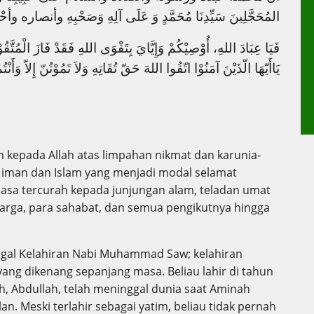
المُحَجَّلِينَ سَيِّدِنَا مُحَمَّدٍ وَ عَلَى آلِهِ وَصَحْبِهِ وأنصاره وأحْبَابِه
فَيَا عِبَادَ اللهِ، أُوْصِيْكُمْ وَإِيَّايَ بِتَقْوَى اللهِ فَقَدْ فَازَ الْمُتَّق
يَاأَيّهَا الّذَيْنَ آمَنُوْا اتّقُوا اللهَ حَقّ تُقَاتِهِ وَلاَ تَمُوْتُنّ إِلاّ وَأَنْ
an kepada Allah atas limpahan nikmat dan karunia-
t iman dan Islam yang menjadi modal selamat
asa tercurah kepada junjungan alam, teladan umat
rga, para sahabat, dan semua pengikutnya hingga
nggal Kelahiran Nabi Muhammad Saw; kelahiran
ang dikenang sepanjang masa. Beliau lahir di tahun
h, Abdullah, telah meninggal dunia saat Aminah
n. Meski terlahir sebagai yatim, beliau tidak pernah