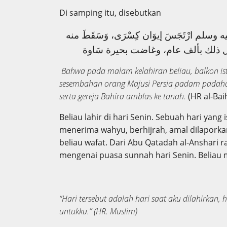
Di samping itu, disebutkan
 عليه وسلم ارْتَجَسَ إيوَان كِسْرَى، وَسَقَطَ منه
Bahwa pada malam kelahiran beliau, balkon ist
sesembahan orang Majusi Persia padam padaha
serta gereja Bahira amblas ke tanah.
(HR al-Bai
Beliau lahir di hari Senin. Sebuah hari yang
menerima wahyu, berhijrah, amal dilaporkan 
beliau wafat. Dari Abu Qatadah al-Anshari 
mengenai puasa sunnah hari Senin. Beliau
“Hari tersebut adalah hari saat aku dilahirkan,
untukku.” (HR. Muslim)