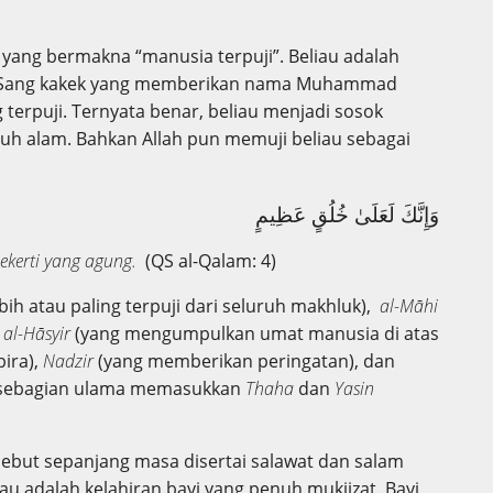
 yang bermakna “manusia terpuji”. Beliau adalah
t. Sang kakek yang memberikan nama Muhammad
terpuji. Ternyata benar, beliau menjadi sosok
ruh alam. Bahkan Allah pun memuji beliau sebagai
وَإِنَّكَ لَعَلَىٰ خُلُقٍ عَظِيمٍ
kerti yang agung.
(QS al-Qalam: 4)
bih atau paling terpuji dari seluruh makhluk),
al-Māhi
,
al-Hāsyir
(yang mengumpulkan umat manusia di atas
ira),
Nadzir
(yang memberikan peringatan), dan
k sebagian ulama memasukkan
Thaha
dan
Yasin
sebut sepanjang masa disertai salawat dan salam
au adalah kelahiran bayi yang penuh mukjizat. Bayi