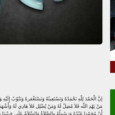
إنَّ الْحَمْدَ لِلّهِ نَحْمَدُهُ وَنَسْتَعِينُهُ وَنَسْتَغْفرهُ وَنَتُوْبُ إِلَيْهِ و
مَنْ يَهْدِ اللّه فَلاَ مُضِلّ لَهُ وَمَنْ يُضْلِل فَلاَ هَادِي لَهُ وَأَشْهَدُ أ
أَنّ مُحَمّدا عَبْدُهُ وَرَسُولُهُ والصَّلاَةُ وَالسَّلاَمُ عَلَى حَبِيْبِن