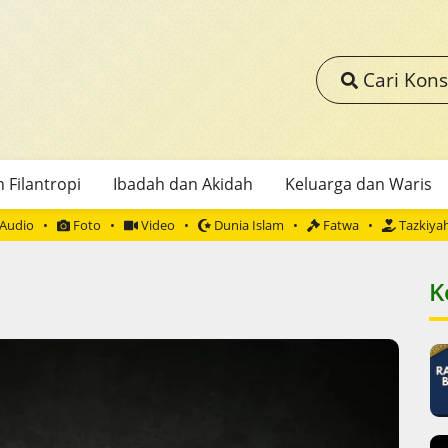
Cari Kons
 Filantropi
Ibadah dan Akidah
Keluarga dan Waris
Audio
Foto
Video
Dunia Islam
Fatwa
Tazkiya
K