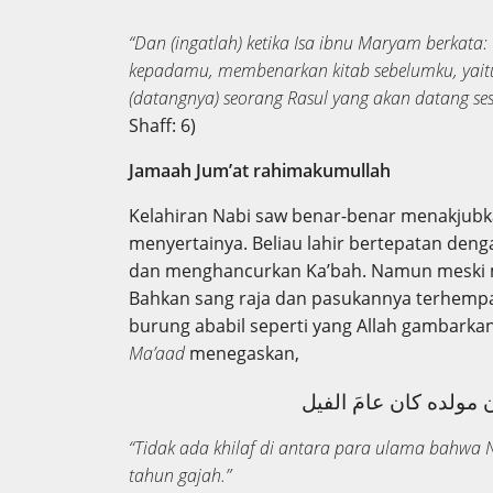
“Dan (ingatlah) ketika Isa ibnu Maryam berkata:
kepadamu, membenarkan kitab sebelumku, yait
(datangnya) seorang Rasul yang akan datang
Shaff: 6)
Jamaah Jum’at rahimakumullah
Kelahiran Nabi saw benar-benar menakjubka
menyertainya. Beliau lahir bertepatan de
dan menghancurkan Ka’bah. Namun meski m
Bahkan sang raja dan pasukannya terhempa
burung ababil seperti yang Allah gambarkan 
Ma’aad
menegaskan,
، وأن مولده كان عامَ الفيل
“Tidak ada khilaf di antara para ulama bahwa N
tahun gajah.”