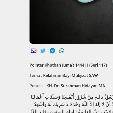
Pointer Khutbah Juma’t 1444 H (Seri 117)
Tema :
Kelahiran Bayi Mukjizat SAW
Penulis :
KH. Dr. Surahman Hidayat, MA
َنُعُوْذُ بِاللهِ مِنْ شُرُوْرِ أَنْفُسِنَا وَسَيِّئَاتِ أَعْمَالِنَا
َنْ لاَ إلَهَ إلاّ اللّهُ وَحْدَهُ لاَ شَرِيكَ لَهُ وَأَشْهَدُ
َا وَحَبِيْبِ رَبِّ العالمَيْنَ إمامِ المتقين وقَائدِ الغُرِّ