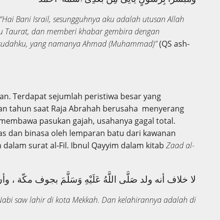
 “Hai Bani Israil, sesungguhnya aku adalah utusan Allah
u Taurat, dan memberi khabar gembira dengan
 sesudahku, yang namanya Ahmad (Muhammad)”
(QS ash-
n. Terdapat sejumlah peristiwa besar yang
ngan tahun saat Raja Abrahah berusaha menyerang
embawa pasukan gajah, usahanya gagal total.
s dan binasa oleh lemparan batu dari kawanan
dalam surat al-Fil. Ibnul Qayyim dalam kitab
Zaad al-
لا خلاف أنه ولد صَلَّى اللَّهُ عَلَيْهِ وَسَلَّمَ بجوف مكّة 
abi saw lahir di kota Mekkah. Dan kelahirannya adalah di