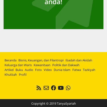
Beranda
Bisnis, Keuangan, dan Filantropi
Ibadah dan Akidah
Keluarga dan Waris
Kewanitaan
Politik dan Dakwah
Artikel
Buku
Audio
Foto
Video
Dunia Islam
Fatwa
Tazkiyah
Khutbah
Profil
Copyright © 2019 TanyaSyariah