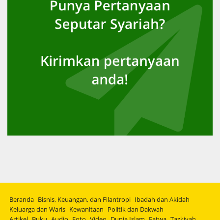
Beranda
Bisnis, Keuangan, dan Filantropi
Ibadah dan Akidah
Keluarga dan Waris
Kewanitaan
Politik dan Dakwah
Artikel
Buku
Audio
Foto
Video
Dunia Islam
Fatwa
Tazkiyah