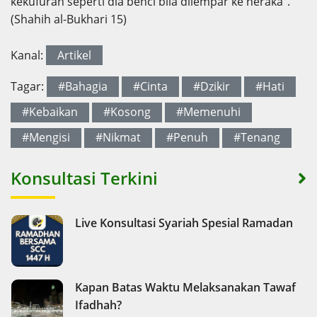
kekufuran seperti dia benci bila dilempar ke neraka”.
(Shahih al-Bukhari 15)
Kanal:
Artikel
Tagar:
#Bahagia
#Cinta
#Dzikir
#Hati
#Kebaikan
#Kosong
#Memenuhi
#Mengisi
#Nikmat
#Penuh
#Tenang
Konsultasi Terkini
Live Konsultasi Syariah Spesial Ramadan
Kapan Batas Waktu Melaksanakan Tawaf
Ifadhah?