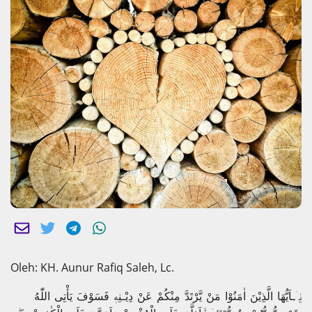
Oleh: KH. Aunur Rafiq Saleh, Lc.
يٰۤـاَيُّهَا الَّذِيْنَ اٰمَنُوْا مَنْ يَّرْتَدَّ مِنْكُمْ عَنْ دِيْـنِهٖ فَسَوْفَ يَأْتِى اللّٰهُ