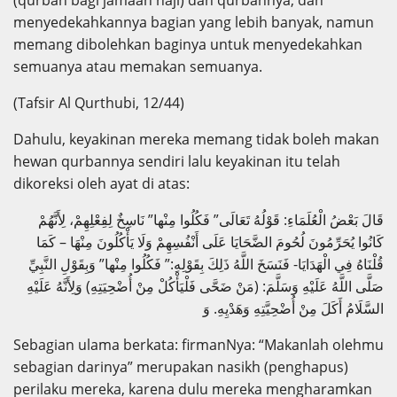
(qurban bagi jamaah haji) dan qurbannya, dan
menyedekahkannya bagian yang lebih banyak, namun
memang dibolehkan baginya untuk menyedekahkan
semuanya atau memakan semuanya.
(Tafsir Al Qurthubi, 12/44)
Dahulu, keyakinan mereka memang tidak boleh makan
hewan qurbannya sendiri lalu keyakinan itu telah
dikoreksi oleh ayat di atas:
قَالَ بَعْضُ الْعُلَمَاءِ: قَوْلُهُ تَعَالَى” فَكُلُوا مِنْها” نَاسِخٌ لِفِعْلِهِمْ، لِأَنَّهُمْ
كَانُوا يُحَرِّمُونَ لُحُومَ الضَّحَايَا عَلَى أَنْفُسِهِمْ وَلَا يَأْكُلُونَ مِنْهَا – كَمَا
قُلْنَاهُ فِي الْهَدَايَا- فَنَسَخَ اللَّهُ ذَلِكَ بِقَوْلِهِ:” فَكُلُوا مِنْها” وَبِقَوْلِ النَّبِيِّ
صَلَّى اللَّهُ عَلَيْهِ وَسَلَّمَ: (مَنْ ضَحَّى فَلْيَأْكُلْ مِنْ أُضْحِيَتِهِ) وَلِأَنَّهُ عَلَيْهِ
السَّلَامُ أَكَلَ مِنْ أُضْحِيَّتِهِ وَهَدْيِهِ. وَ
Sebagian ulama berkata: firmanNya: “Makanlah olehmu
sebagian darinya” merupakan nasikh (penghapus)
perilaku mereka, karena dulu mereka mengharamkan