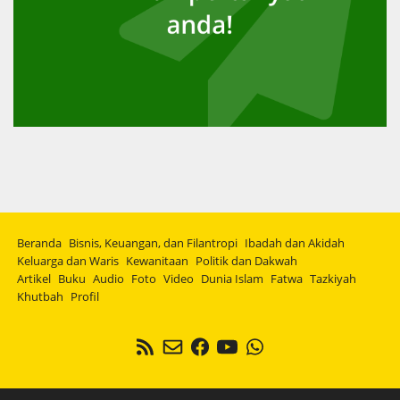
Beranda
Bisnis, Keuangan, dan Filantropi
Ibadah dan Akidah
Keluarga dan Waris
Kewanitaan
Politik dan Dakwah
Artikel
Buku
Audio
Foto
Video
Dunia Islam
Fatwa
Tazkiyah
Khutbah
Profil