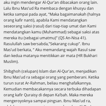
aku ingin mendengar Al-Qur’an dibacakan orang lain.
Lalu Ibnu Mas’ud Ra membaca dengan khusyu dan
ketika sampai pada ayat, “Maka bagaimanakah (halnya
orang kafir nanti), apabila Kami mendatangkan
seseorang saksi (rasul) dari tiap-tiap umat dan Kami
mendatangkan kamu (Muhammad) sebagai saksi atas
mereka itu (sebagai umatmu)” (QS An-Nisa 41).
Rasulullah saw bersabda,”Sekarang cukup”. Ibnu
Mas’ud berkata, “ Aku memandang wajah Rasul saw
dan kedua matanya menitikkan air mata (HR Bukhari
Muslim).
Shibghoh (celupan) Islam dan Al-Qur’an, menjadikan
Ibnu Mas’ud ra sebagai orang yang pemberani. Ketika
turun surat Ar-Rahman, beliau menghafalkannya.
Kemudian membacakannya secara terbuka dihadapan
orang kafir Quraisy di depan Ka’bah. Maka mereka
mengeroyoknya sampai pingsan. Ibnu Mas’ud ra,