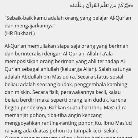
«خَيْرُكُمْ مَنْ تَعَلَّمَ القُرْآنَ وَعَلَّمَهُ»
“Sebaik-baik kamu adalah orang yang belajar Al-Qur’an
dan mengajarkannya”
(HR Bukhari )
Al-Qur’an memuliakan siapa saja orang yang beriman
dan berinteraksi dengan Al-Qur’an. Allah Ta’ala
memposisikan orang beriman yang ahli terhadap Al-
Qur’an sebagai ahlullah (keluarga Allah). Salah satunya
adalah Abdullah bin Mas’ud ra. Secara status sosial
beliau adalah seorang budak, penggembala kambing
dan miskin. Secara fisik, perawakannya kecil, kalau
beliau berdiri maka seperti orang lain duduk, karena
begitu pendeknya. Bahkan suatu hari Ibnu Mas’ud ra
memanjat pohon, tiba-tiba angin kencang
menggoyahkan ranting-ranting pohon itu. Ibnu Mas’ud
ra yang ada di atas pohon itu tampak kecil sekali.