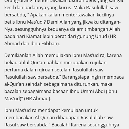
Orang-orang mentertawakan ukuran betis yang sangat
kecil dan badannya yang kurus. Maka Rasulullah saw
bersabda, “ Apakah kalian mentertawakan kecilnya
betis Ibnu Mas’ud ? Demi Allah yang jikwaku ditangan-
Nya, sesungguhnya keduanya dalam timbangan Allah
pada hari Kiamat lebih berat dari gunung Uhud (HR
Ahmad dan Ibnu Hibban).
Demikianlah Allah memuliakan Ibnu Mas’ud ra, karena
beliau ahlul Qur’an bahkan merupakan rujukan
pertama dalam qiroah setelah Rasulullah saw.
Rasulullah saw bersabda,” Barangsiapa ingin membaca
al-Qur’an seindah sebagaimana diturunkan, maka
bacalah sebagaimana bacaan Ibnu Ummi Abdi (Ibnu
Mas’ud)” (HR Ahmad).
Ibnu Mas’ud ra mendapat kemuliaan untuk
membacakan Al-Qur’an dihadapan Rasulullah saw.
Rasul saw bersabda,” Bacalah! Karena sesungguhnya