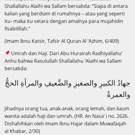
Shallallahu Alaihi wa Sallam bersabda: “Siapa di antara
kalian yang berdiam di rumahnya – atau yang seperti
itu- maka itu setara dengan amalnya para mujahidin
fisabilillah.”
(Imam Ibnu Katsir, Tafsir Al Quran Al ‘Azhim, 6/409)
Umrah dan Haji. Dari Abu Hurairah Radhiyallahu’
Anhu bahwa Rasulullah Shallallahu ‘Alaihi wa Sallam
bersabda:
جهادُ الكبيرِ والصغيرِ والضَّعيفِ والمرأةِ الحجُّ
والعمرةُ
Jihadnya orang tua, anak-anak, orang lemah, dan kaum
wanita adalah haji dan umrah. (HR. An Nasa’ i no. 2626.
Dishahihkan oleh Imam Ibnu Hajar dalam Muwafaqah
al Khabar, 2/30)