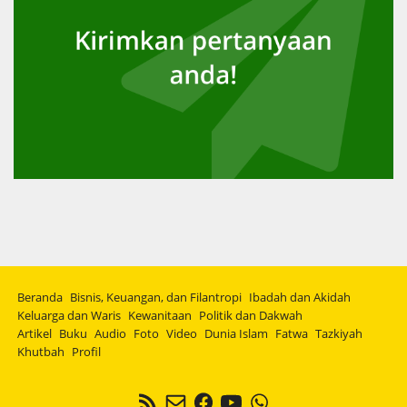
Beranda
Bisnis, Keuangan, dan Filantropi
Ibadah dan Akidah
Keluarga dan Waris
Kewanitaan
Politik dan Dakwah
Artikel
Buku
Audio
Foto
Video
Dunia Islam
Fatwa
Tazkiyah
Khutbah
Profil