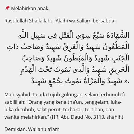
Melahirkan anak.
Rasulullah Shallallahu ‘Alaihi wa Sallam bersabda:
الشَّهَادَةُ سَبْعٌ سِوَى الْقَتْلِ فِى سَبِيلِ اللَّهِ
الْمَطْعُونُ شَهِيدٌ وَالْغَرِقُ شَهِيدٌ وَصَاحِبُ ذَاتِ
الْجَنْبِ شَهِيدٌ وَالْمَبْطُونُ شَهِيدٌ وَصَاحِبُ
الْحَرِيقِ شَهِيدٌ وَالَّذِى يَمُوتُ تَحْتَ الْهَدْمِ
شَهِيدٌ وَالْمَرْأَةُ تَمُوتُ بِجُمْعٍ شَهِيدٌ ».
Mati syahid itu ada tujuh golongan, selain terbunuh fi
sabilillah: “Orang yang kena tha’un, tenggelam, luka-
luka di tubuh, sakit perut, terbakar, tertiban, dan
wanita melahirkan.” (HR. Abu Daud No. 3113, shahih)
Demikian. Wallahu a’lam