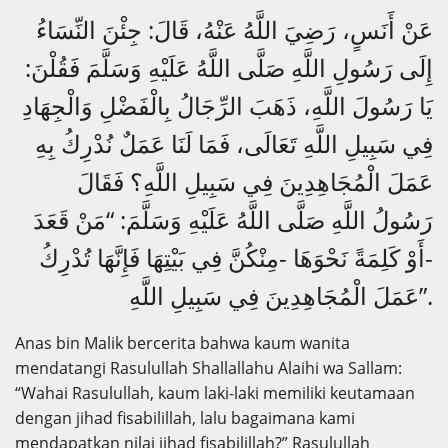
عَنْ أَنَسٍ، رَضِيَ اللَّهُ عَنْهُ، قَالَ: جِئْنَ النِّسَاءُ
إِلَى رَسُولِ اللَّهِ صَلَّى اللَّهُ عَلَيْهِ وَسَلَّمَ فَقُلْنَ:
يَا رَسُولَ اللَّهِ، ذَهَبَ الرِّجَالُ بِالْفَضْلِ وَالْجِهَادِ
فِي سَبِيلِ اللَّهِ تَعَالَى، فَمَا لَنَا عَمَلٌ نُدْرِكُ بِهِ
عَمَلَ الْمُجَاهِدِينَ فِي سَبِيلِ اللَّهِ؟ فَقَالَ
رَسُولُ اللَّهِ صَلَّى اللَّهُ عَلَيْهِ وَسَلَّمَ: “مَنْ قَعَدَ
-أَوْ كَلِمَةً نَحْوَهَا -مِنْكُنَّ فِي بَيْتِهَا فَإِنَّهَا تُدْرِكُ
عَمَلَ الْمُجَاهِدِينَ فِي سَبِيلِ اللَّهِ”.
Anas bin Malik bercerita bahwa kaum wanita
mendatangi Rasulullah Shallallahu Alaihi wa Sallam:
“Wahai Rasulullah, kaum laki-laki memiliki keutamaan
dengan jihad fisabilillah, lalu bagaimana kami
mendapatkan nilai jihad fisabilillah?” Rasulullah