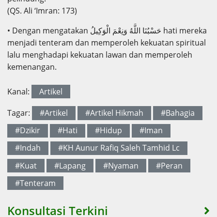
(QS. Ali ‘Imran: 173)
• Dengan mengatakan حَسْبُنَا اللَّهُ وَنِعْمَ الْوَكِيلُ hati mereka
menjadi tenteram dan memperoleh kekuatan spiritual
lalu menghadapi kekuatan lawan dan memperoleh
kemenangan.
Kanal:
Artikel
Tagar:
#Artikel
#Artikel Hikmah
#Bahagia
#Dzikir
#Hati
#Hidup
#Iman
#Indah
#KH Aunur Rafiq Saleh Tamhid Lc
#Kuat
#Lapang
#Nyaman
#Peran
#Tenteram
Konsultasi Terkini