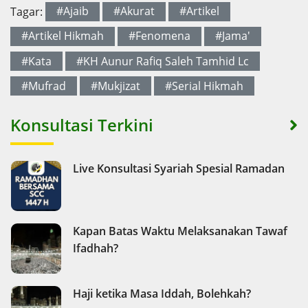
Tagar:
#Ajaib
#Akurat
#Artikel
#Artikel Hikmah
#Fenomena
#Jama'
#Kata
#KH Aunur Rafiq Saleh Tamhid Lc
#Mufrad
#Mukjizat
#Serial Hikmah
Konsultasi Terkini
Live Konsultasi Syariah Spesial Ramadan
Kapan Batas Waktu Melaksanakan Tawaf
Ifadhah?
Haji ketika Masa Iddah, Bolehkah?