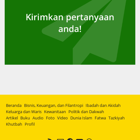
Beranda
Bisnis, Keuangan, dan Filantropi
Ibadah dan Akidah
Keluarga dan Waris
Kewanitaan
Politik dan Dakwah
Artikel
Buku
Audio
Foto
Video
Dunia Islam
Fatwa
Tazkiyah
Khutbah
Profil