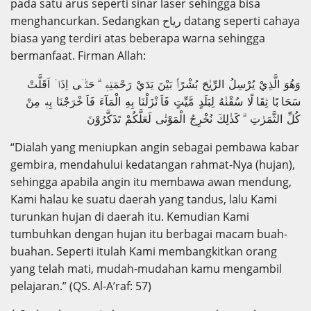
pada satu arus seperti sinar laser sehingga bisa
menghancurkan. Sedangkan رياح datang seperti cahaya
biasa yang terdiri atas beberapa warna sehingga
bermanfaat. Firman Allah:
وَهُوَ الَّذِيْ يُرْسِلُ الرِّيٰحَ بُشْرًاۢ بَيْنَ يَدَيْ رَحْمَتِهٖ ۗ حَتّٰۤى اِذَاۤ اَقَلَّتْ
سَحَا بًا ثِقَا لًا سُقْنٰهُ لِبَلَدٍ مَّيِّتٍ فَاَ نْزَلْنَا بِهِ الْمَآءَ فَاَ خْرَجْنَا بِهٖ مِنْ
كُلِّ الثَّمَرٰتِ ۗ كَذٰلِكَ نُخْرِجُ الْمَوْتٰى لَعَلَّكُمْ تَذَكَّرُوْنَ
“Dialah yang meniupkan angin sebagai pembawa kabar
gembira, mendahului kedatangan rahmat-Nya (hujan),
sehingga apabila angin itu membawa awan mendung,
Kami halau ke suatu daerah yang tandus, lalu Kami
turunkan hujan di daerah itu. Kemudian Kami
tumbuhkan dengan hujan itu berbagai macam buah-
buahan. Seperti itulah Kami membangkitkan orang
yang telah mati, mudah-mudahan kamu mengambil
pelajaran.” (QS. Al-A’raf: 57)