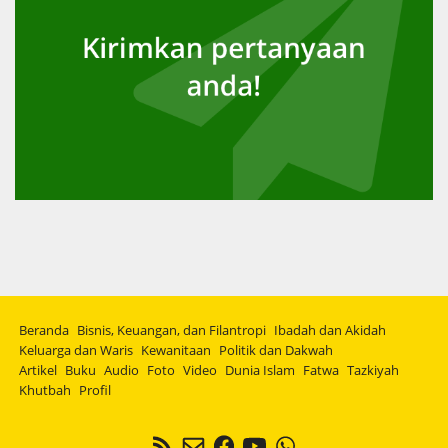
Beranda
Bisnis, Keuangan, dan Filantropi
Ibadah dan Akidah
Keluarga dan Waris
Kewanitaan
Politik dan Dakwah
Artikel
Buku
Audio
Foto
Video
Dunia Islam
Fatwa
Tazkiyah
Khutbah
Profil