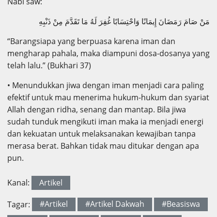
Nabi saw:
مَنْ صَامَ رَمَضَانَ إِيمَانًا وَاحْتِسَابًا غُفِرَ لَهُ مَا تَقَدَّمَ مِنْ ذَنْبِهِ
“Barangsiapa yang berpuasa karena iman dan
mengharap pahala, maka diampuni dosa-dosanya yang
telah lalu.” (Bukhari 37)
• Menundukkan jiwa dengan iman menjadi cara paling
efektif untuk mau menerima hukum-hukum dan syariat
Allah dengan ridha, senang dan mantap. Bila jiwa
sudah tunduk mengikuti iman maka ia menjadi energi
dan kekuatan untuk melaksanakan kewajiban tanpa
merasa berat. Bahkan tidak mau ditukar dengan apa
pun.
Kanal:
Artikel
Tagar:
#Artikel
#Artikel Dakwah
#Beasiswa