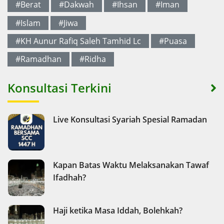
#Berat
#Dakwah
#Ihsan
#Iman
#Islam
#Jiwa
#KH Aunur Rafiq Saleh Tamhid Lc
#Puasa
#Ramadhan
#Ridha
Konsultasi Terkini
Live Konsultasi Syariah Spesial Ramadan
Kapan Batas Waktu Melaksanakan Tawaf
Ifadhah?
Haji ketika Masa Iddah, Bolehkah?