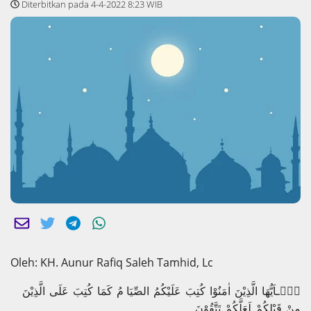
Diterbitkan pada 4-4-2022 8:23 WIB
Oleh: KH. Aunur Rafiq Saleh Tamhid, Lc
يٰۤـاَيُّهَا الَّذِيْنَ اٰمَنُوْا كُتِبَ عَلَيْکُمُ الصِّيَا مُ کَمَا كُتِبَ عَلَى الَّذِيْنَ
مِنْ قَبْلِکُمْ لَعَلَّكُمْ تَتَّقُوْنَ