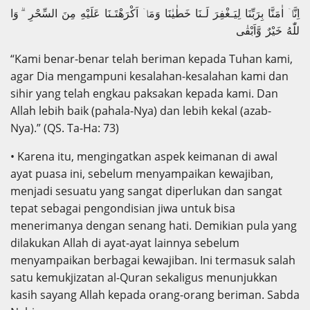
اِنَّاۤ اٰمَنَّا بِرَبِّنَا لِيَـغْفِرَ لَـنَا خَطٰيٰنَا وَمَاۤ اَكْرَهْتَـنَا عَلَيْهِ مِنَ السِّحْرِ ۗ وَا
للّٰهُ خَيْرٌ وَّاَبْقٰى
“Kami benar-benar telah beriman kepada Tuhan kami,
agar Dia mengampuni kesalahan-kesalahan kami dan
sihir yang telah engkau paksakan kepada kami. Dan
Allah lebih baik (pahala-Nya) dan lebih kekal (azab-
Nya).” (QS. Ta-Ha: 73)
• Karena itu, mengingatkan aspek keimanan di awal
ayat puasa ini, sebelum menyampaikan kewajiban,
menjadi sesuatu yang sangat diperlukan dan sangat
tepat sebagai pengondisian jiwa untuk bisa
menerimanya dengan senang hati. Demikian pula yang
dilakukan Allah di ayat-ayat lainnya sebelum
menyampaikan berbagai kewajiban. Ini termasuk salah
satu kemukjizatan al-Quran sekaligus menunjukkan
kasih sayang Allah kepada orang-orang beriman. Sabda